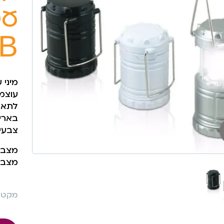
עם
B
עוצמ
לתאו
בארי
צבעים
מצב סגו
מצב פתו
מקט: 592