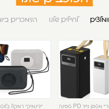
מלצים
לחיילים שלנו
הנימכרים ביו
“קסטור” מטען נייד PD טעינה
“דינמיק” רמקול בלוט