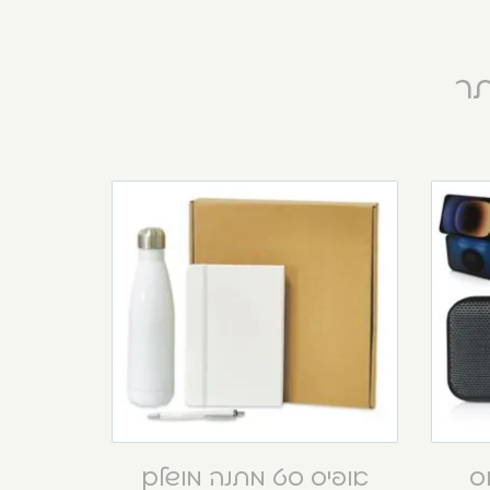
תר
וס
אופיס סט מתנה מושלם