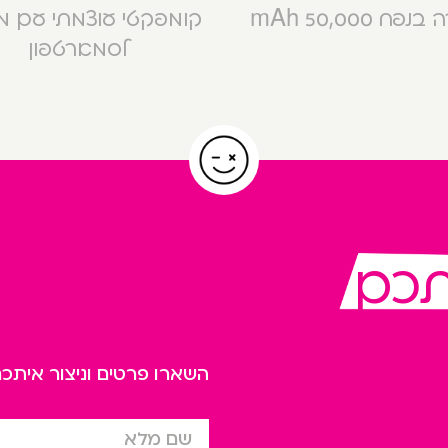
פח 50,000 mAh
קומפקטי עוצמתי עם 
לסמארטפון
תכם
השארו פרטים וניצור אית
שם מלא