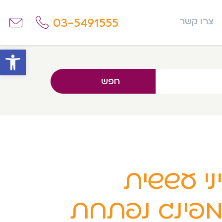
03-5491555
צרו קשר
פתח
חפש
ני עששית
פינג נפתחת