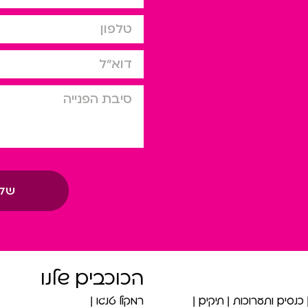
טלפון
דוא”ל
סיבת הפניה
של
הכוכבים שלנו
כנסים ותערוכות
תיקים
רמקול טנגו