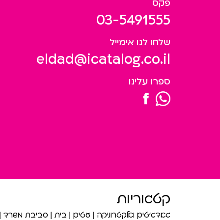
פקס
03-5491555
שלחו לנו אימייל
eldad@icatalog.co.il
ספרו עלינו
קטגוריות
גאדג’טים ואלקטרוניקה
עטים
בית
סביבת משרד