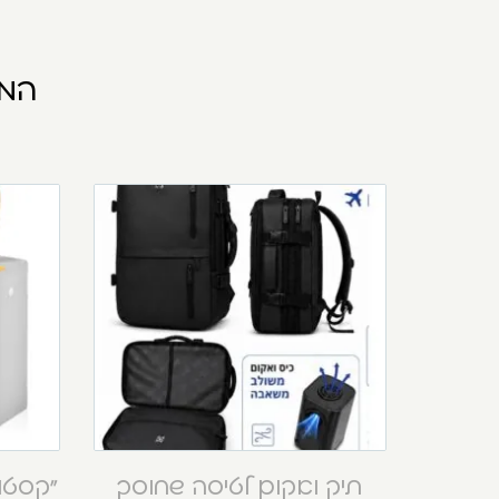
המו
תיק ואקום לטיסה שחוסך