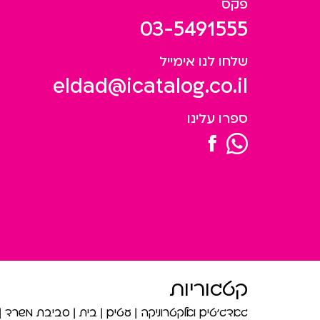
פקס
03-5491555
שלחו לנו אימייל
eldad@icatalog.co.il
ספרו עלינו
קטגוריות
גאדג’טים ואלקטרוניקה
עטים
בית
סביבת משרד