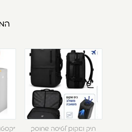
המו
תיק ואקום לטיסה שחוסך