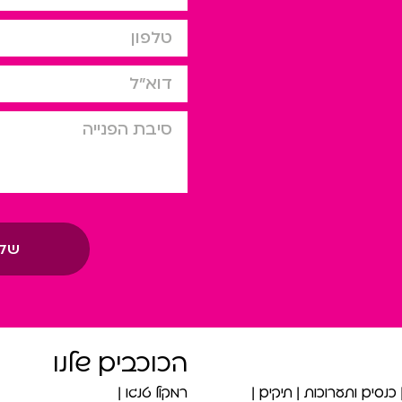
טלפון
דוא”ל
סיבת הפניה
של
הכוכבים שלנו
כנסים ותערוכות
תיקים
רמקול טנגו