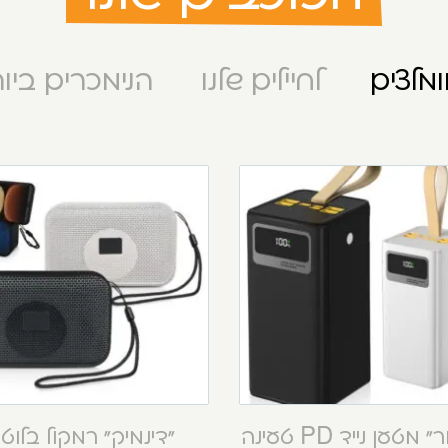
מלצים
לחיילים שלנו
הנימכרים ביו
“קסטור” מטען נייד PD טעינה
“דינמיק” רמקול בלוט