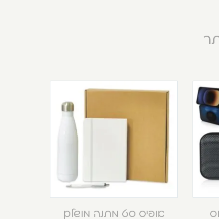
תר
וס
אופיס סט מתנה מושלם