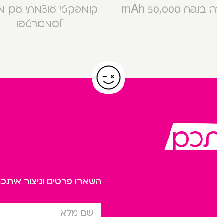
פח 50,000 mAh
קומפקטי עוצמתי עם 
לסמארטפון
תכם
השארו פרטים וניצור אית
שם מלא