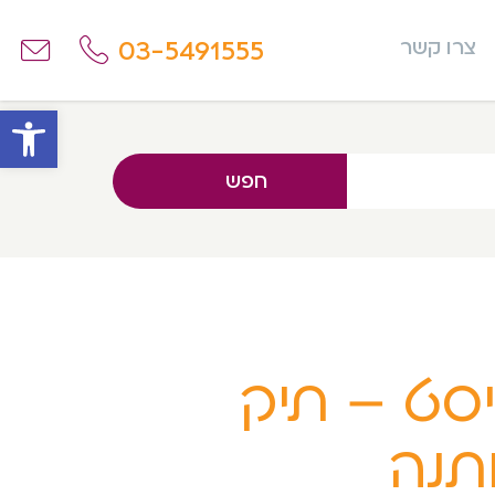
03-5491555
צרו קשר
פתח
חפש
סט – תיק
תנה