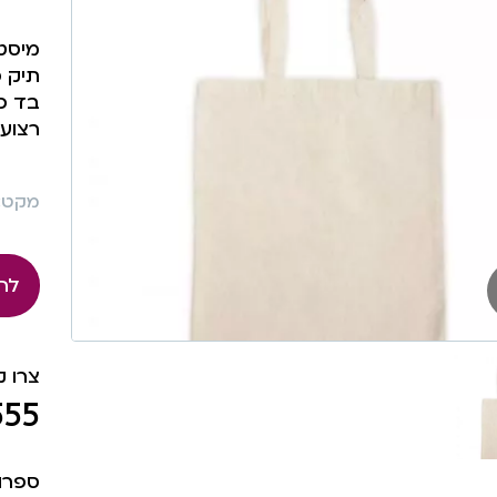
מיסט 
תיק כ
בד כותנ
רצועות 75 ס”מ, 40
מקט: 452
לה
צרו 
555
ספרו 