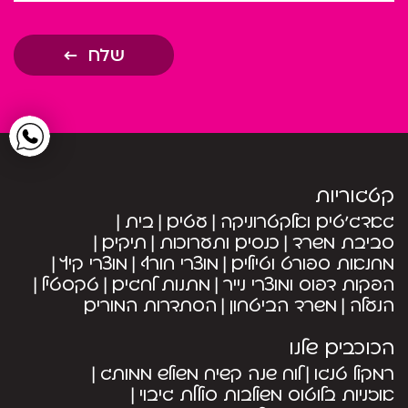
שלח
קטגוריות
גאדג’טים ואלקטרוניקה
עטים
בית
סביבת משרד
כנסים ותערוכות
תיקים
מחנאות ספורט וטיולים
מוצרי חורף
מוצרי קיץ
הפקות דפוס ומוצרי נייר
מתנות לחגים
טקסטיל
הנעלה
משרד הביטחון
הסתדרות המורים
הכוכבים שלנו
רמקול טנגו
לוח שנה קשיח משולש ממותג
אוזניות בלוטוס משולבות סוללת גיבוי