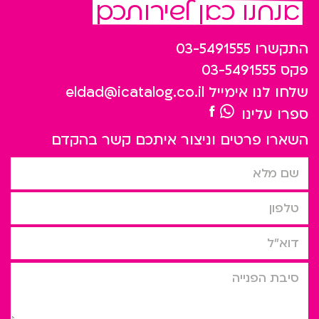
אנחנו כאן לשירותכם
התקשרו
03-5491555
פקס
03-5491555
שלחו לנו אימייל
eldad@icatalog.co.il
ספרו עלינו
השארו פרטים וניצור איתכם קשר בהקדם
שם מלא
טלפון
דוא”ל
סיבת הפניה