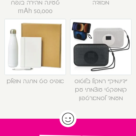
מזוודה
טעינה מהירה בנפח
50,000 mAh
“דינמיק” רמקול בלוטוס
אופיס סט מתנה מושלם
קומפקטי עוצמתי עם
מעמד לסמארטפון