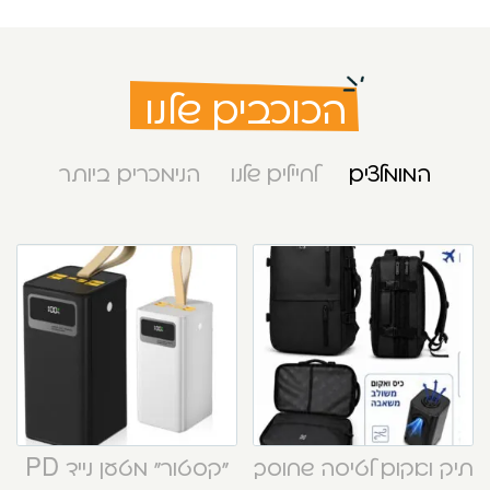
הכוכבים שלנו
המומלצים
לחיילים שלנו
הנימכרים ביותר
תיק ואקום לטיסה שחוסך
“קסטור” מטען נייד PD