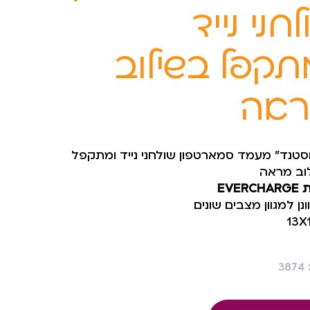
לחני נייד
תקפל בשילוב
ראה
סטנד” מעמד סמארטפון שולחני נייד ומתקפל
וב מראה
EVERC
נן למגוון מצבים שונים
13X
3