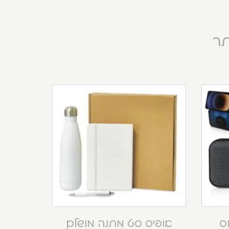
תר
וס
אופיס סט מתנה מושלם