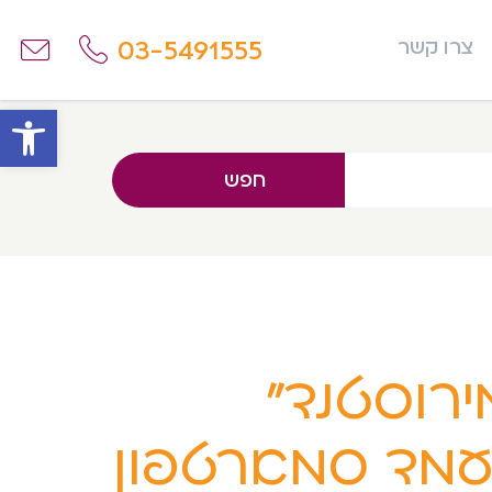
03-5491555
צרו קשר
פתח
חפש
ירוסטנד”
מד סמארטפון