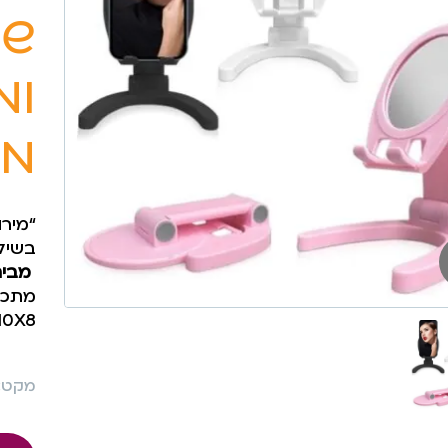
שו
ומ
מ
“מירו
בשיל
מבית HARGE
מתכוו
10X8
מקט: 874