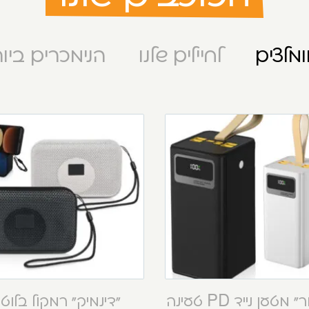
מלצים
לחיילים שלנו
הנימכרים ביו
“קסטור” מטען נייד PD טעינה
“דינמיק” רמקול בלוט