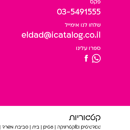
פקס
03-5491555
שלחו לנו אימייל
eldad@icatalog.co.il
ספרו עלינו
קטגוריות
גאדג’טים ואלקטרוניקה
עטים
בית
סביבת משרד