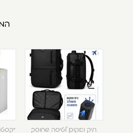
המו
תיק ואקום לטיסה שחוסך