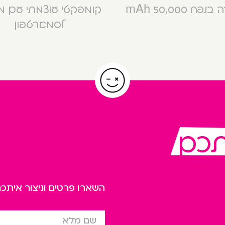
פח 50,000 mAh
קומפקטי עוצמתי עם 
לסמארטפון
תכם
השארו פרטים וניצור אית
שם מלא