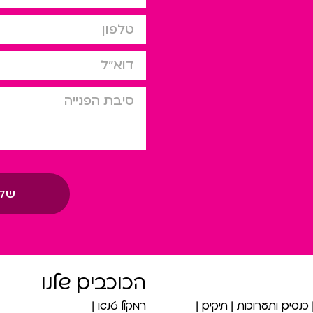
טלפון
דוא”ל
סיבת הפניה
של
הכוכבים שלנו
כנסים ותערוכות
תיקים
רמקול טנגו