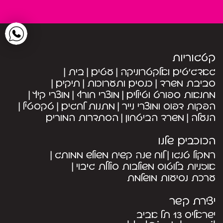
קטגוריות
גאדג’טים ואלקטרוניקה
עטים
בית
סביבת משרד
כנסים ותערוכות
תיקים
מחנאות ספורט וטיולים
מוצרי חורף
מוצרי קיץ
הפקות דפוס ומוצרי נייר
מתנות לחגים
טקסטיל
הנעלה
משרד הביטחון
הסתדרות המורים
הכוכבים שלנו
רמקול טנגו
לוח שנה קשיח משולש ממותג
אוזניות בלוטוס משולבות סוללת גיבוי
ערכת נסיעות מושלמת
יצירת קשר
ישראליס 13 תל אביב