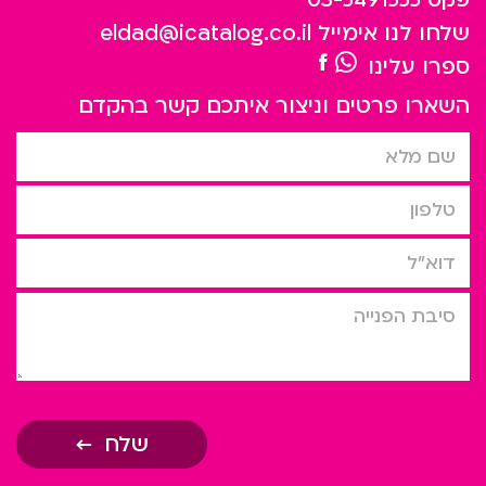
שלחו לנו אימייל
eldad@icatalog.co.il
ספרו עלינו
השארו פרטים וניצור איתכם קשר בהקדם
שם מלא
טלפון
דוא”ל
סיבת הפניה
שלח