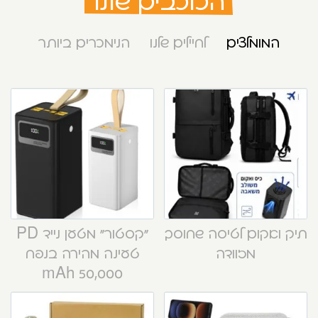
הכוכבים שלנו
המומלצים
לחיילים שלנו
הנימכרים ביותר
תיק ואקום לטיסה שחוסך
“קסטור” מטען נייד PD
מזוודה
טעינה מהירה בנפח
50,000 mAh