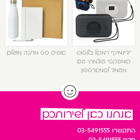
“דינמיק” רמקול בלוטוס
אופיס סט מתנה מושלם
קומפקטי עוצמתי עם
מעמד לסמארטפון
אנחנו כאן לשירותכם
התקשרו
03-5491555
פקס
03-5491555