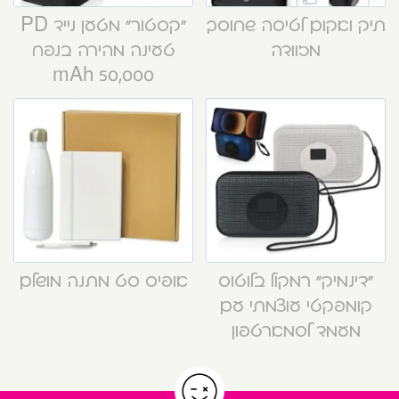
תיק ואקום לטיסה שחוסך
“קסטור” מטען נייד PD
מזוודה
טעינה מהירה בנפח
50,000 mAh
“דינמיק” רמקול בלוטוס
אופיס סט מתנה מושלם
קומפקטי עוצמתי עם
מעמד לסמארטפון