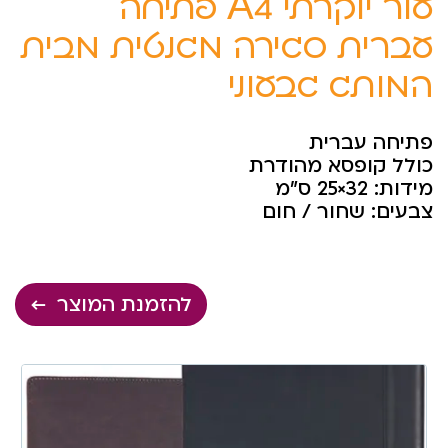
עור יוקרתי A4 פתיחה
עברית סגירה מגנטית מבית
המותג גבעוני
פתיחה עברית
כולל קופסא מהודרת
מידות: 32×25 ס”מ
צבעים: שחור / חום
להזמנת המוצר