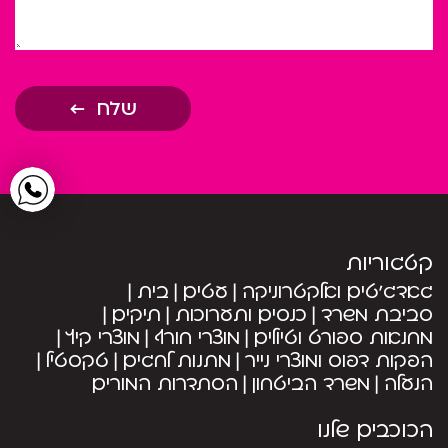
שלח
קטגוריות
גאדג’טים ואלקטרוניקה
עטים
בית
סביבת משרד
כנסים ותערוכות
תיקים
מחנאות ספורט וטיולים
מוצרי חורף
מוצרי קיץ
הפקות דפוס ומוצרי נייר
מתנות לחגים
טקסטיל
הנעלה
משרד הביטחון
הסתדרות המורים
הכוכבים שלנו