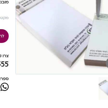
מובנ
מקט: 40
לה
צרו 
555
ספרו 