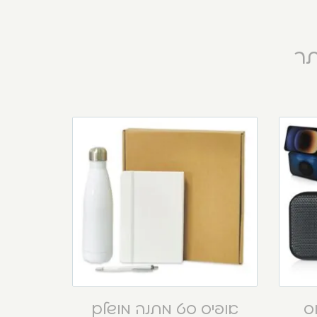
תר
וס
אופיס סט מתנה מושלם