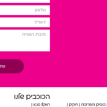
טלפון
דוא”ל
סיבת הפניה
של
הכוכבים שלנו
כנסים ותערוכות
תיקים
רמקול טנגו