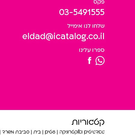
פקס
03-5491555
שלחו לנו אימייל
eldad@icatalog.co.il
ספרו עלינו
קטגוריות
גאדג’טים ואלקטרוניקה
עטים
בית
סביבת משרד