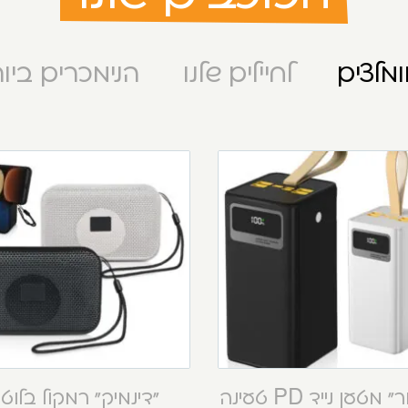
מלצים
לחיילים שלנו
הנימכרים ביו
“קסטור” מטען נייד PD טעינה
“דינמיק” רמקול בלוט