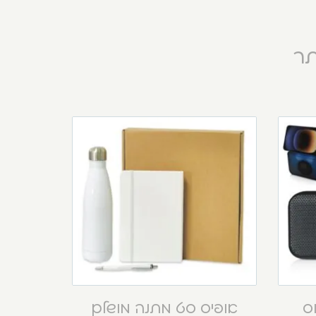
תר
וס
אופיס סט מתנה מושלם