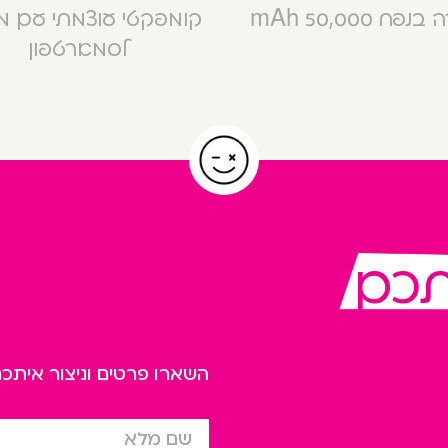
פח 50,000 mAh
קומפקטי עוצמתי עם 
לסמארטפון
תכם
השארו פרטים וניצור אית
שם מלא