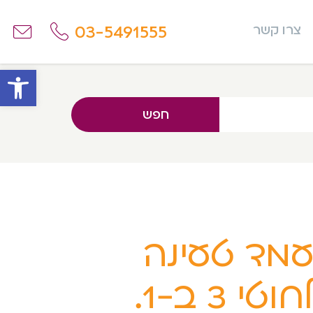
03-5491555
צרו קשר
פתח
חפש
מד טעינה
אלחוטי 3 ב-1.