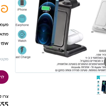
פר
מעמד ט
מתאים
15W טעינה מהירה במיוחד
מקט: 173
לה
צרו 
555