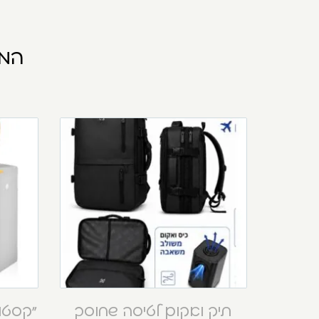
המו
תיק ואקום לטיסה שחוסך