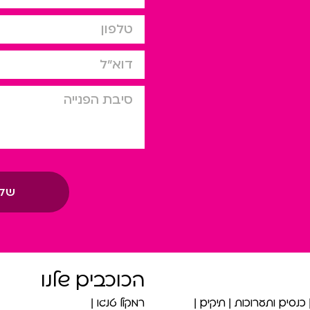
טלפון
דוא”ל
סיבת הפניה
של
הכוכבים שלנו
כנסים ותערוכות
תיקים
רמקול טנגו