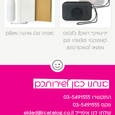
“דינמיק” רמקול בלוטוס
אופיס סט מתנה מושלם
קומפקטי עוצמתי עם
מעמד לסמארטפון
אנחנו כאן לשירותכם
התקשרו
03-5491555
פקס
03-5491555
שלחו לנו אימייל
eldad@icatalog.co.il