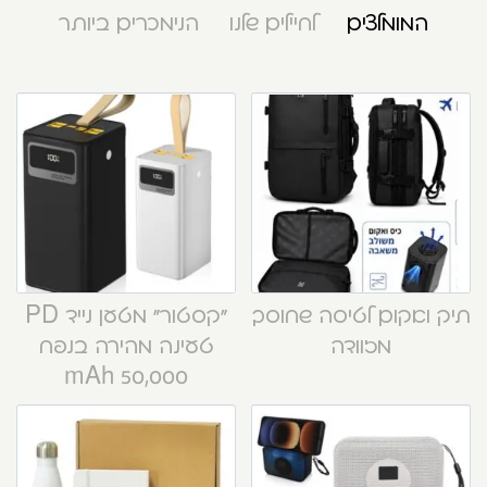
המומלצים
לחיילים שלנו
הנימכרים ביותר
תיק ואקום לטיסה שחוסך
“קסטור” מטען נייד PD
מזוודה
טעינה מהירה בנפח
50,000 mAh