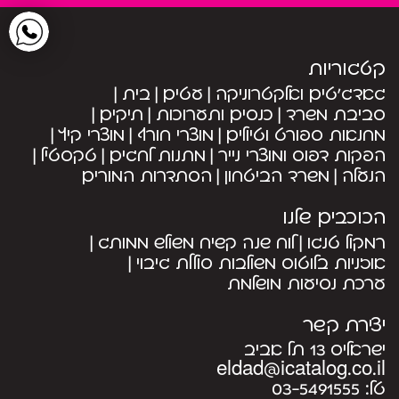
קטגוריות
גאדג’טים ואלקטרוניקה
עטים
בית
סביבת משרד
כנסים ותערוכות
תיקים
מחנאות ספורט וטיולים
מוצרי חורף
מוצרי קיץ
הפקות דפוס ומוצרי נייר
מתנות לחגים
טקסטיל
הנעלה
משרד הביטחון
הסתדרות המורים
הכוכבים שלנו
רמקול טנגו
לוח שנה קשיח משולש ממותג
אוזניות בלוטוס משולבות סוללת גיבוי
ערכת נסיעות מושלמת
יצירת קשר
ישראליס 13 תל אביב
eldad@icatalog.co.il
טל:
03-5491555