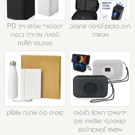
תיק ואקום לטיסה שחוסך
“קסטור” מטען נייד PD
מזוודה
טעינה מהירה בנפח
50,000 mAh
“דינמיק” רמקול בלוטוס
אופיס סט מתנה מושלם
קומפקטי עוצמתי עם
מעמד לסמארטפון