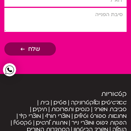
סיבת הפניה
שלח
קטגוריות
גאדג’טים ואלקטרוניקה
עטים
בית
סביבת משרד
כנסים ותערוכות
תיקים
מחנאות ספורט וטיולים
מוצרי חורף
מוצרי קיץ
הפקות דפוס ומוצרי נייר
מתנות לחגים
טקסטיל
הנעלה
משרד הביטחון
הסתדרות המורים