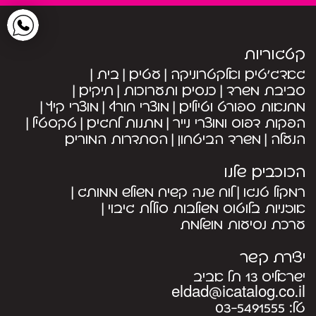
קטגוריות
גאדג’טים ואלקטרוניקה
עטים
בית
סביבת משרד
כנסים ותערוכות
תיקים
מחנאות ספורט וטיולים
מוצרי חורף
מוצרי קיץ
הפקות דפוס ומוצרי נייר
מתנות לחגים
טקסטיל
הנעלה
משרד הביטחון
הסתדרות המורים
הכוכבים שלנו
רמקול טנגו
לוח שנה קשיח משולש ממותג
אוזניות בלוטוס משולבות סוללת גיבוי
ערכת נסיעות מושלמת
יצירת קשר
ישראליס 13 תל אביב
eldad@icatalog.co.il
טל:
03-5491555