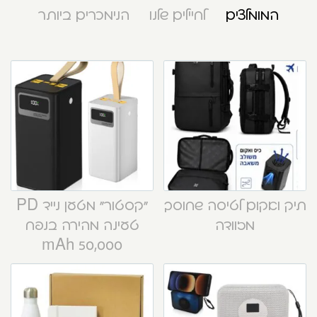
המומלצים
לחיילים שלנו
הנימכרים ביותר
תיק ואקום לטיסה שחוסך
“קסטור” מטען נייד PD
מזוודה
טעינה מהירה בנפח
50,000 mAh