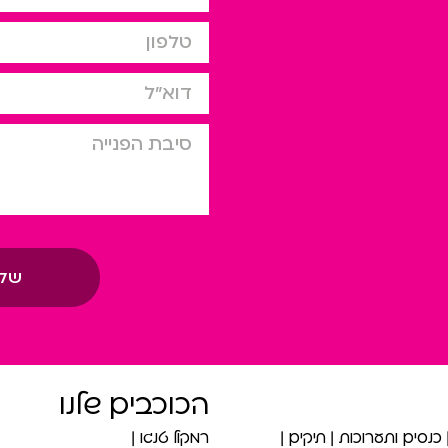
טלפון
דוא”ל
סיבת הפניה
של
הכוכבים שלנו
כנסים ותערוכות
תיקים
רמקול טנגו