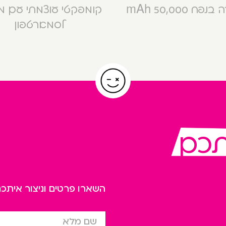
פח 50,000 mAh
קומפקטי עוצמתי עם 
לסמארטפון
תכם
השארו פרטים וניצור אית
שם מלא