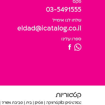
פקס
03-5491555
שלחו לנו אימייל
eldad@icatalog.co.il
ספרו עלינו
קטגוריות
גאדג’טים ואלקטרוניקה
עטים
בית
סביבת משרד