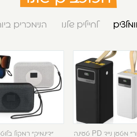
מלצים
לחיילים שלנו
הנימכרים ביו
“קסטור” מטען נייד PD טעינה
“דינמיק” רמקול בלוט