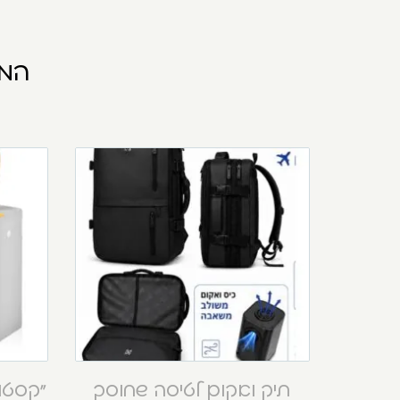
המו
תיק ואקום לטיסה שחוסך