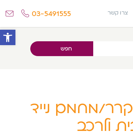
03-5491555
צרו קשר
פתח
חפש
רר/מחמם נייד
ית ולרכב