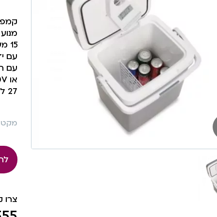
קמפינ
מנוע AC/DC שק
15 מעלות מתחת/מעל לטמפרטורת החדר
עם יד
עם חי
או 220V חיבור לחשמל
27 ליטר
מקט: 98
לה
צרו 
555