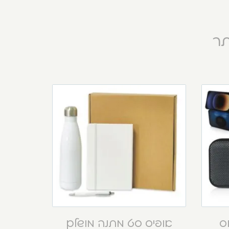
תר
וס
אופיס סט מתנה מושלם