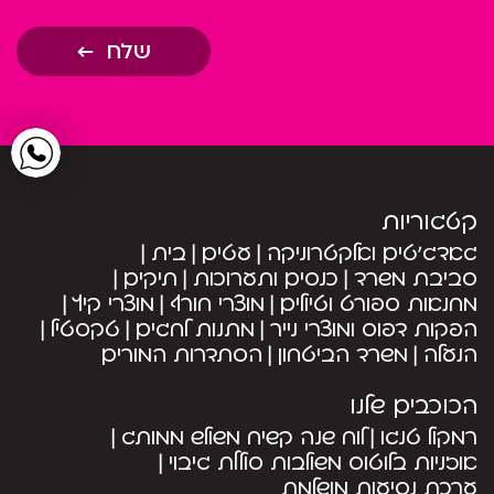
שלח
קטגוריות
גאדג’טים ואלקטרוניקה
עטים
בית
סביבת משרד
כנסים ותערוכות
תיקים
מחנאות ספורט וטיולים
מוצרי חורף
מוצרי קיץ
הפקות דפוס ומוצרי נייר
מתנות לחגים
טקסטיל
הנעלה
משרד הביטחון
הסתדרות המורים
הכוכבים שלנו
רמקול טנגו
לוח שנה קשיח משולש ממותג
אוזניות בלוטוס משולבות סוללת גיבוי
ערכת נסיעות מושלמת