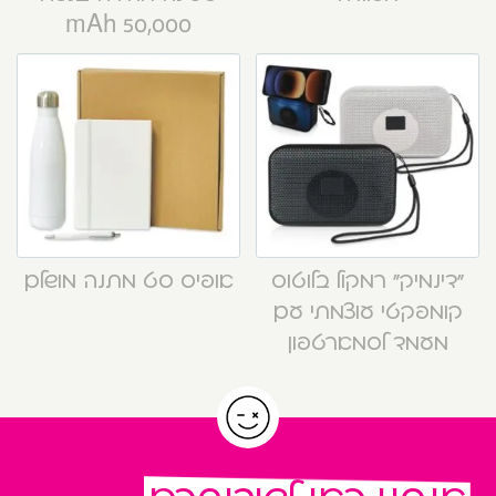
50,000 mAh
“דינמיק” רמקול בלוטוס
אופיס סט מתנה מושלם
קומפקטי עוצמתי עם
מעמד לסמארטפון