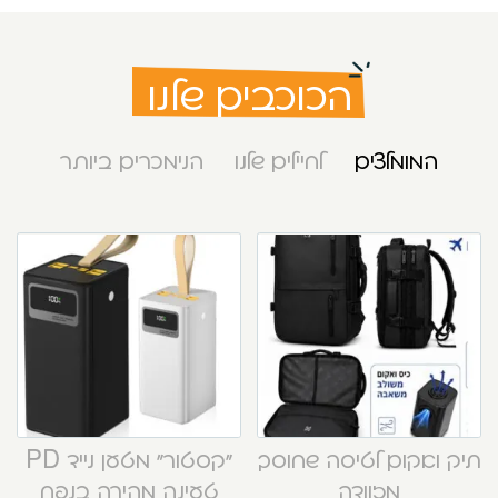
הכוכבים שלנו
המומלצים
לחיילים שלנו
הנימכרים ביותר
תיק ואקום לטיסה שחוסך
“קסטור” מטען נייד PD
מזוודה
טעינה מהירה בנפח