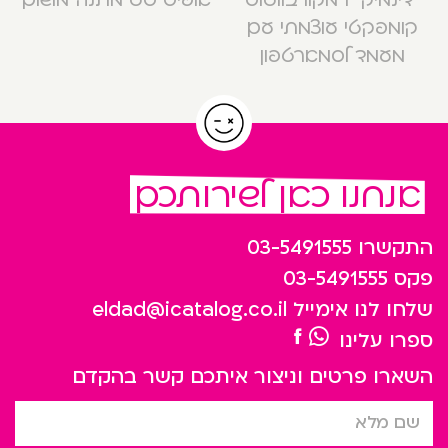
קומפקטי עוצמתי עם
מעמד לסמארטפון
אנחנו כאן לשירותכם
התקשרו
03-5491555
פקס
03-5491555
שלחו לנו אימייל
eldad@icatalog.co.il
ספרו עלינו
השארו פרטים וניצור איתכם קשר בהקדם
שם מלא