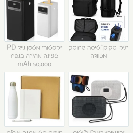
תיק ואקום לטיסה שחוסך
“קסטור” מטען נייד PD
מזוודה
טעינה מהירה בנפח
50,000 mAh
“דינמיק” רמקול בלוטוס
אופיס סט מתנה מושלם