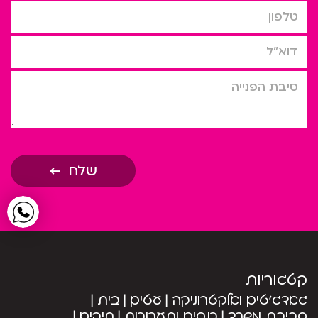
טלפון
דוא”ל
סיבת הפניה
שלח
קטגוריות
גאדג’טים ואלקטרוניקה
עטים
בית
סביבת משרד
כנסים ותערוכות
תיקים