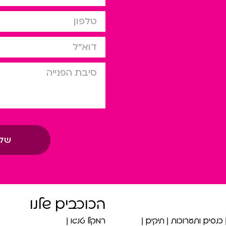
טלפון
דוא”ל
סיבת הפניה
של
הכוכבים שלנו
כנסים ותערוכות
תיקים
רמקול טנגו