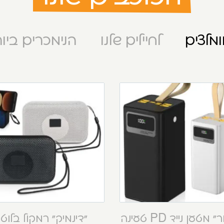
מלצים
לחיילים שלנו
הנימכרים ביו
“קסטור” מטען נייד PD טעינה
“דינמיק” רמקול בלוט