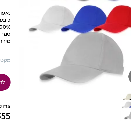
נאפול
כובע מצ
100% כותנה סר
סגר 
מידה 59 ס
מקט: 699
לה
צרו 
555