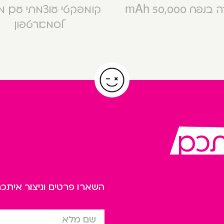
פח 50,000 mAh
קומפקטי עוצמתי עם 
לסמארטפון
תכם
השארו פרטים וניצור אית
שם מלא