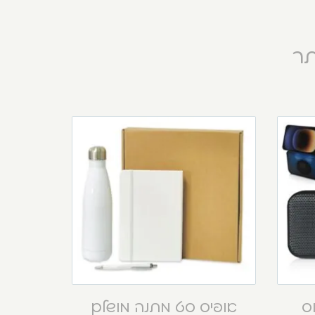
תר
וס
אופיס סט מתנה מושלם