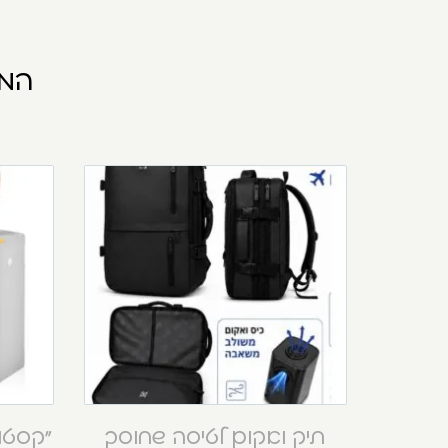
המו
תיק ואקום לטיסה שחוסך