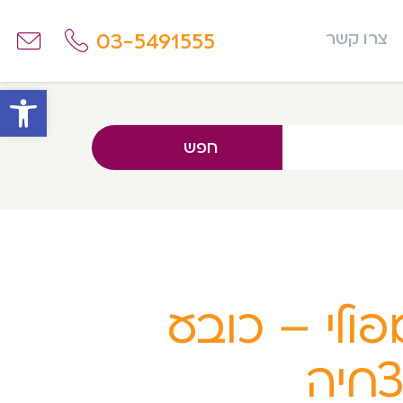
03-5491555
צרו קשר
פתח
חפש
פולי – כובע
חיה