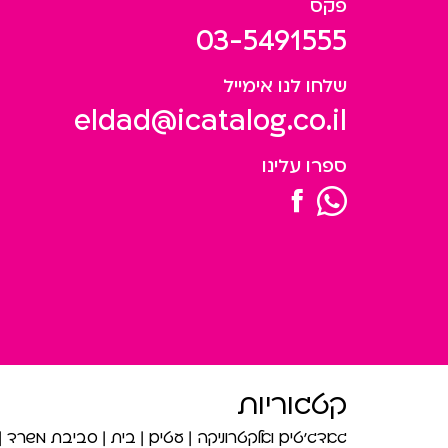
פקס
03-5491555
שלחו לנו אימייל
eldad@icatalog.co.il
ספרו עלינו
קטגוריות
גאדג’טים ואלקטרוניקה
עטים
בית
סביבת משרד