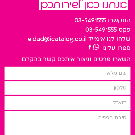
אנחנו כאן לשירותכם
התקשרו
03-5491555
פקס
03-5491555
שלחו לנו אימייל
eldad@icatalog.co.il
ספרו עלינו
השארו פרטים וניצור איתכם קשר בהקדם
שם מלא
טלפון
דוא”ל
סיבת הפניה