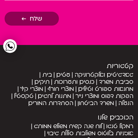
שלח
קטגוריות
גאדג’טים ואלקטרוניקה
עטים
בית
סביבת משרד
כנסים ותערוכות
תיקים
מחנאות ספורט וטיולים
מוצרי חורף
מוצרי קיץ
הפקות דפוס ומוצרי נייר
מתנות לחגים
טקסטיל
הנעלה
משרד הביטחון
הסתדרות המורים
הכוכבים שלנו
רמקול טנגו
לוח שנה קשיח משולש ממותג
אוזניות בלוטוס משולבות סוללת גיבוי