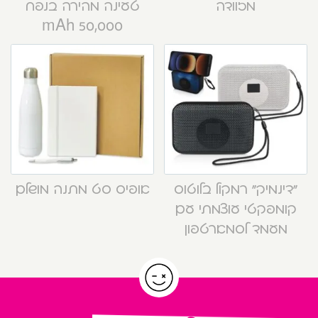
מזוודה
טעינה מהירה בנפח
50,000 mAh
“דינמיק” רמקול בלוטוס
אופיס סט מתנה מושלם
קומפקטי עוצמתי עם
מעמד לסמארטפון