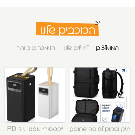
הכוכבים שלנו
המומלצים
לחיילים שלנו
הנימכרים ביותר
תיק ואקום לטיסה שחוסך
“קסטור” מטען נייד PD