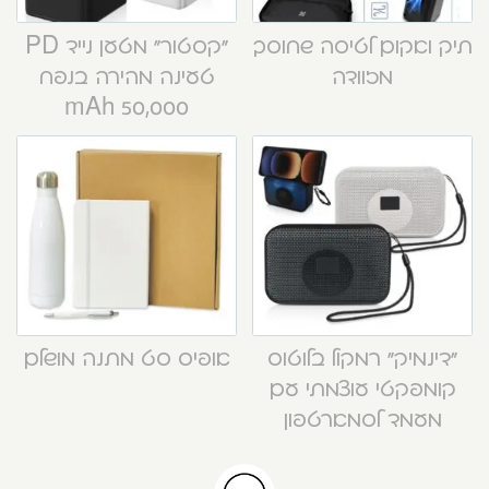
תיק ואקום לטיסה שחוסך
“קסטור” מטען נייד PD
מזוודה
טעינה מהירה בנפח
50,000 mAh
“דינמיק” רמקול בלוטוס
אופיס סט מתנה מושלם
קומפקטי עוצמתי עם
מעמד לסמארטפון