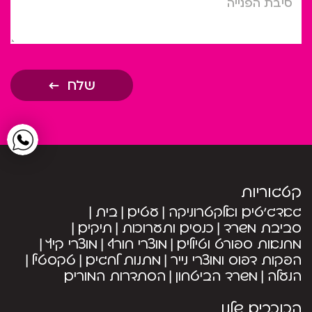
שלח
קטגוריות
גאדג’טים ואלקטרוניקה
עטים
בית
סביבת משרד
כנסים ותערוכות
תיקים
מחנאות ספורט וטיולים
מוצרי חורף
מוצרי קיץ
הפקות דפוס ומוצרי נייר
מתנות לחגים
טקסטיל
הנעלה
משרד הביטחון
הסתדרות המורים
הכוכבים שלנו