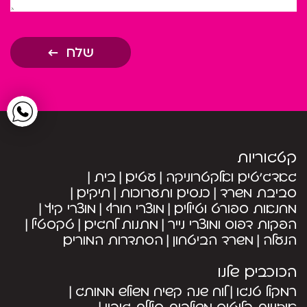
שלח
קטגוריות
גאדג’טים ואלקטרוניקה
עטים
בית
סביבת משרד
כנסים ותערוכות
תיקים
מחנאות ספורט וטיולים
מוצרי חורף
מוצרי קיץ
הפקות דפוס ומוצרי נייר
מתנות לחגים
טקסטיל
הנעלה
משרד הביטחון
הסתדרות המורים
הכוכבים שלנו
רמקול טנגו
לוח שנה קשיח משולש ממותג