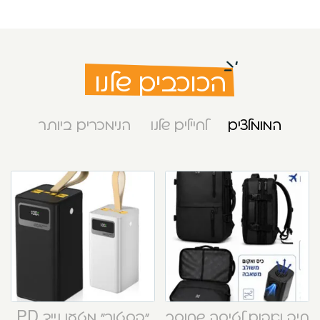
הכוכבים שלנו
המומלצים
לחיילים שלנו
הנימכרים ביותר
תיק ואקום לטיסה שחוסך
“קסטור” מטען נייד PD