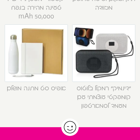
מזוודה
טעינה מהירה בנפח
50,000 mAh
“דינמיק” רמקול בלוטוס
אופיס סט מתנה מושלם
קומפקטי עוצמתי עם
מעמד לסמארטפון