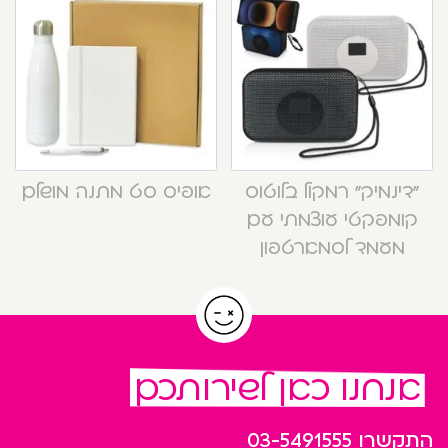
“דינמיק” רמקול בלוטוס
אופיס סט מתנה מושלם
קומפקטי עוצמתי עם
מעמד לסמארטפון
אנחנו כאן לשירותכם
התקשרו
03-5491555