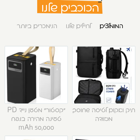
הכוכבים שלנו
המומלצים
לחיילים שלנו
הנימכרים ביותר
תיק ואקום לטיסה שחוסך
“קסטור” מטען נייד PD
מזוודה
טעינה מהירה בנפח
50,000 mAh