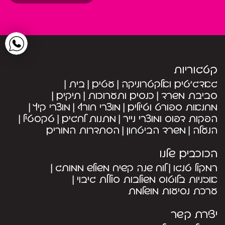
קטגוריות
גאדג’טים ואלקטרוניקה
עטים
בית
סביבת משרד
כנסים ותערוכות
תיקים
מחנאות ספורט וטיולים
מוצרי חורף
מוצרי קיץ
הפקות דפוס ומוצרי נייר
מתנות לחגים
טקסטיל
הנעלה
משרד הביטחון
הסתדרות המורים
הכוכבים שלנו
רמקול טנגו
לוח שנה קשיח משולש ממותג
אוזניות בלוטוס משולבות סוללת גיבוי
ערכת נסיעות מושלמת
יצירת קשר