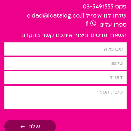
פקס
03-5491555
שלחו לנו אימייל
eldad@icatalog.co.il
ספרו עלינו
השארו פרטים וניצור איתכם קשר בהקדם
שם מלא
טלפון
דוא”ל
סיבת הפניה
שלח