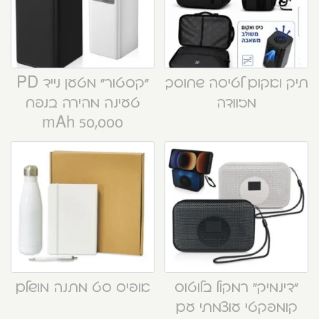
תיק ואקום לטיסה שחוסך
“קסטור” מטען נייד PD
מזוודה
טעינה מהירה בנפח
50,000 mAh
“דינמיק” רמקול בלוטוס
אופיס סט מתנה מושלם
קומפקטי עוצמתי עם