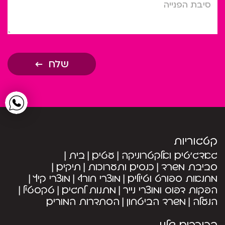
סיבת הפניה
שלח
קטגוריות
גאדג’טים ואלקטרוניקה
עטים
בית
סביבת משרד
כנסים ותערוכות
תיקים
מחנאות ספורט וטיולים
מוצרי חורף
מוצרי קיץ
הפקות דפוס ומוצרי נייר
מתנות לחגים
טקסטיל
הנעלה
משרד הביטחון
הסתדרות המורים