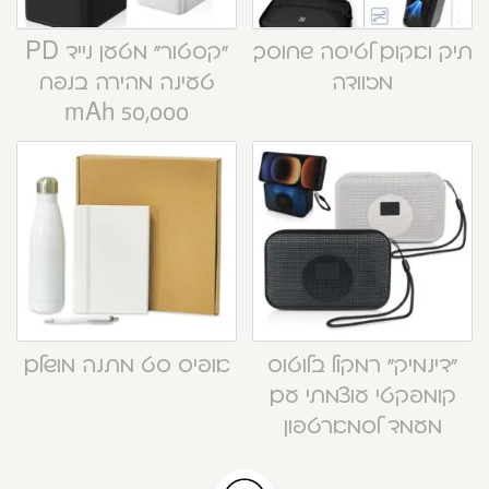
תיק ואקום לטיסה שחוסך
“קסטור” מטען נייד PD
מזוודה
טעינה מהירה בנפח
50,000 mAh
“דינמיק” רמקול בלוטוס
אופיס סט מתנה מושלם
קומפקטי עוצמתי עם
מעמד לסמארטפון