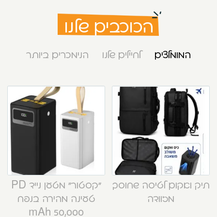
הכוכבים שלנו
המומלצים
לחיילים שלנו
הנימכרים ביותר
תיק ואקום לטיסה שחוסך
“קסטור” מטען נייד PD
מזוודה
טעינה מהירה בנפח
50,000 mAh