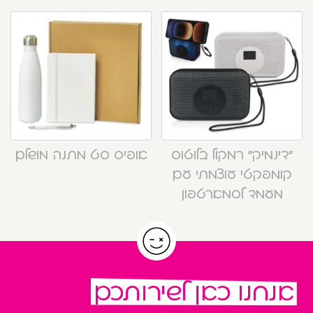
“דינמיק” רמקול בלוטוס
אופיס סט מתנה מושלם
קומפקטי עוצמתי עם
מעמד לסמארטפון
אנחנו כאן לשירותכם