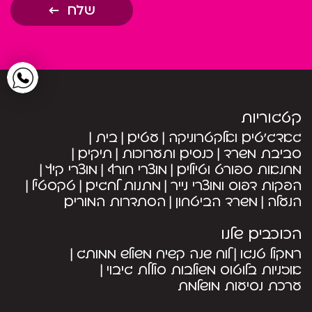
שלח
קטגוריות
גאדג’טים ואלקטרוניקה
עטים
בית
סביבת משרד
כנסים ותערוכות
תיקים
מחנאות ספורט וטיולים
מוצרי חורף
מוצרי קיץ
הפקות דפוס ומוצרי נייר
מתנות לחגים
טקסטיל
הנעלה
משרד הביטחון
הסתדרות המורים
הכוכבים שלנו
רמקול טנגו
לוח שנה קשיח משולש ממותג
אוזניות בלוטוס משולבות סוללת גיבוי
ערכת נסיעות מושלמת