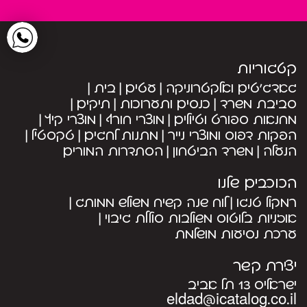
קטגוריות
גאדג’טים ואלקטרוניקה
עטים
בית
סביבת משרד
כנסים ותערוכות
תיקים
מחנאות ספורט וטיולים
מוצרי חורף
מוצרי קיץ
הפקות דפוס ומוצרי נייר
מתנות לחגים
טקסטיל
הנעלה
משרד הביטחון
הסתדרות המורים
הכוכבים שלנו
רמקול טנגו
לוח שנה קשיח משולש ממותג
אוזניות בלוטוס משולבות סוללת גיבוי
ערכת נסיעות מושלמת
יצירת קשר
ישראליס 13 תל אביב
eldad@icatalog.co.il