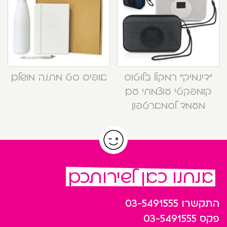
“דינמיק” רמקול בלוטוס
אופיס סט מתנה מושלם
קומפקטי עוצמתי עם
מעמד לסמארטפון
אנחנו כאן לשירותכם
התקשרו
03-5491555
פקס
03-5491555