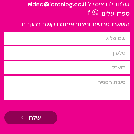
שלחו לנו אימייל
eldad@icatalog.co.il
ספרו עלינו
השארו פרטים וניצור איתכם קשר בהקדם
שם מלא
טלפון
דוא”ל
סיבת הפניה
שלח