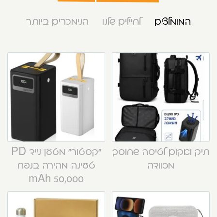
המומלצים
לחיילים שלנו
הנימכרים ביותר
תיק ואקום לטיסה שחוסך
“קסטור” מטען נייד PD
מזוודה
טעינה מהירה בנפח
50,000 mAh