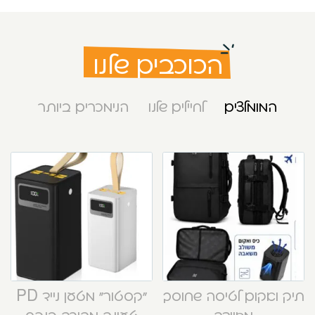
הכוכבים שלנו
המומלצים
לחיילים שלנו
הנימכרים ביותר
תיק ואקום לטיסה שחוסך
“קסטור” מטען נייד PD