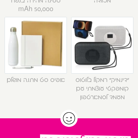
מזוודה
טעינה מהירה בנפח
50,000 mAh
“דינמיק” רמקול בלוטוס
אופיס סט מתנה מושלם
קומפקטי עוצמתי עם
מעמד לסמארטפון