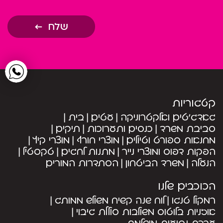
שלח
קטגוריות
גאדג’טים ואלקטרוניקה
עטים
בית
סביבת משרד
כנסים ותערוכות
תיקים
מחנאות ספורט וטיולים
מוצרי חורף
מוצרי קיץ
הפקות דפוס ומוצרי נייר
מתנות לחגים
טקסטיל
הנעלה
משרד הביטחון
הסתדרות המורים
הכוכבים שלנו
רמקול טנגו
לוח שנה קשיח משולש ממותג
אוזניות בלוטוס משולבות סוללת גיבוי