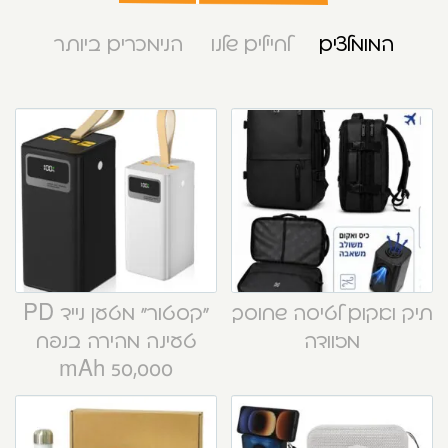
המומלצים
לחיילים שלנו
הנימכרים ביותר
תיק ואקום לטיסה שחוסך
“קסטור” מטען נייד PD
מזוודה
טעינה מהירה בנפח
50,000 mAh