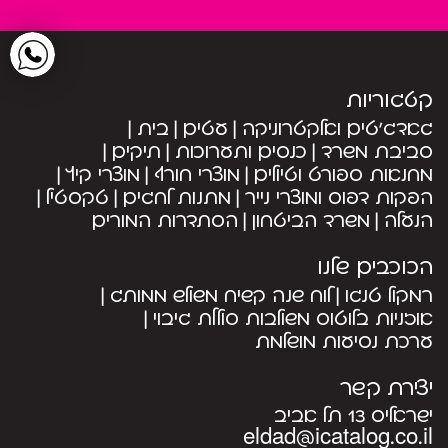
קטגוריות
גאדג’טים ואלקטרוניקה
עטים
בית
סביבת משרד
כנסים ותערוכות
תיקים
מחנאות ספורט וטיולים
מוצרי חורף
מוצרי קיץ
הפקות דפוס ומוצרי נייר
מתנות לחגים
טקסטיל
הנעלה
משרד הביטחון
הסתדרות המורים
הכוכבים שלנו
רמקול טנגו
לוח שנה קשיח משולש ממותג
אוזניות בלוטוס משולבות סוללת גיבוי
ערכת נסיעות מושלמת
יצירת קשר
ישראליס 13 תל אביב
eldad@icatalog.co.il