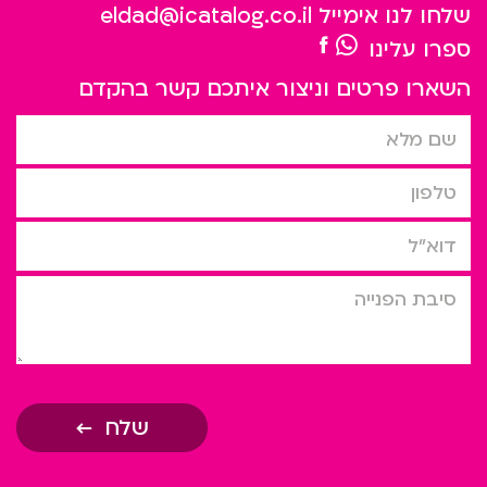
שלחו לנו אימייל
eldad@icatalog.co.il
ספרו עלינו
השארו פרטים וניצור איתכם קשר בהקדם
שם מלא
טלפון
דוא”ל
סיבת הפניה
שלח