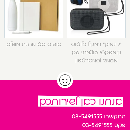
“דינמיק” רמקול בלוטוס
אופיס סט מתנה מושלם
קומפקטי עוצמתי עם
מעמד לסמארטפון
אנחנו כאן לשירותכם
התקשרו
03-5491555
פקס
03-5491555