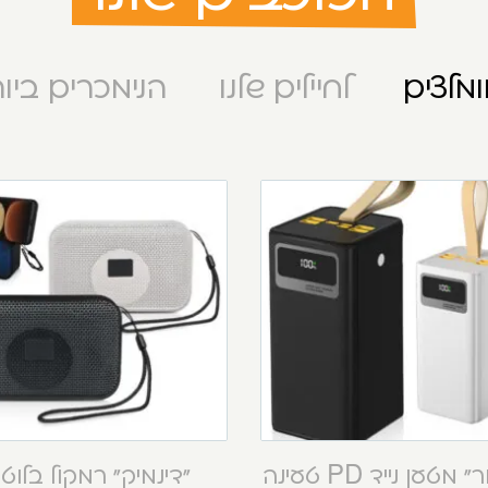
מלצים
לחיילים שלנו
הנימכרים ביו
“קסטור” מטען נייד PD טעינה
“דינמיק” רמקול בלוט