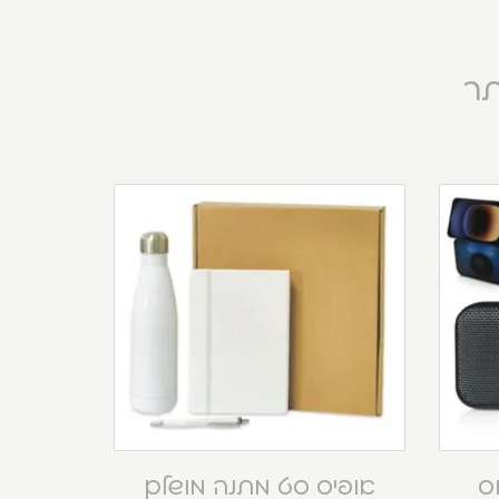
תר
וס
אופיס סט מתנה מושלם