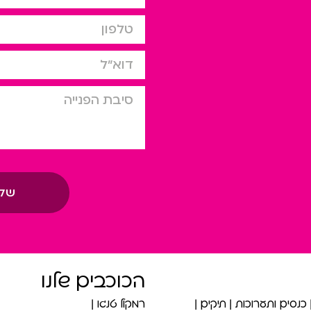
טלפון
דוא”ל
סיבת הפניה
של
הכוכבים שלנו
כנסים ותערוכות
תיקים
רמקול טנגו