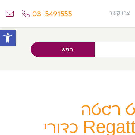
03-5491555
צרו קשר
פתח
חפש
 רגטה
Regatta כדורי