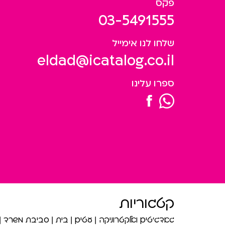
פקס
03-5491555
שלחו לנו אימייל
eldad@icatalog.co.il
ספרו עלינו
קטגוריות
גאדג’טים ואלקטרוניקה
עטים
בית
סביבת משרד