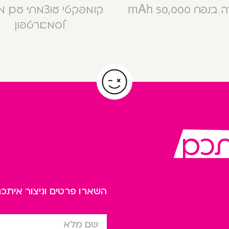
פח 50,000 mAh
קומפקטי עוצמתי עם 
לסמארטפון
תכם
השארו פרטים וניצור אית
שם מלא