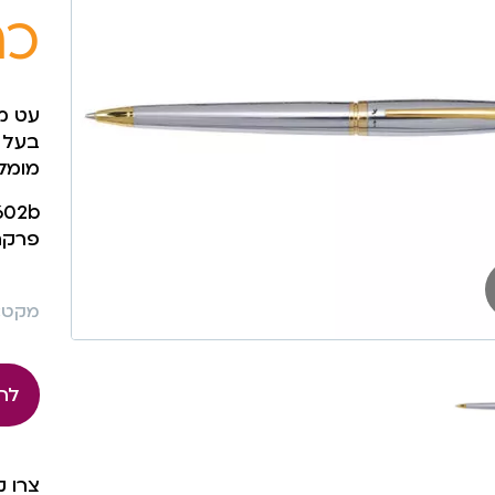
כר
עט מסד
בעל 
מומל
פרקר
מקט: 496
לה
צרו 