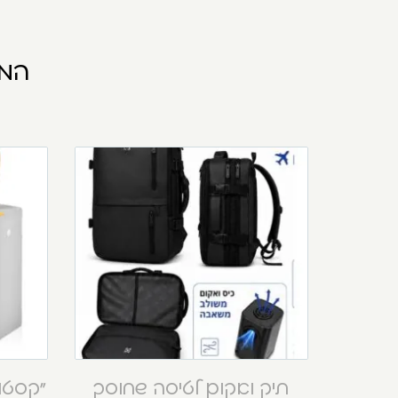
המו
תיק ואקום לטיסה שחוסך