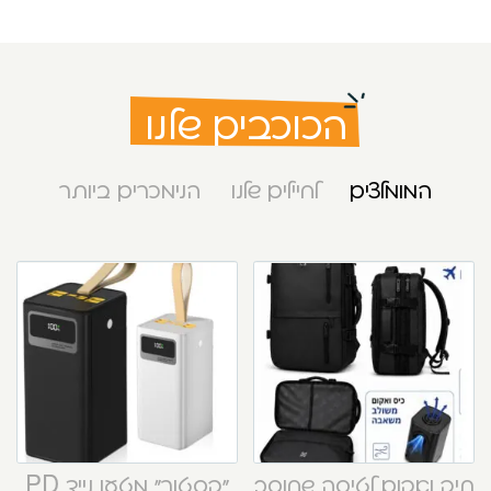
הכוכבים שלנו
המומלצים
לחיילים שלנו
הנימכרים ביותר
תיק ואקום לטיסה שחוסך
“קסטור” מטען נייד PD