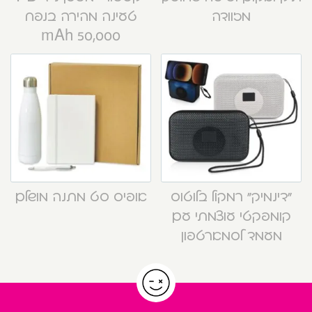
מזוודה
טעינה מהירה בנפח
50,000 mAh
“דינמיק” רמקול בלוטוס
אופיס סט מתנה מושלם
קומפקטי עוצמתי עם
מעמד לסמארטפון