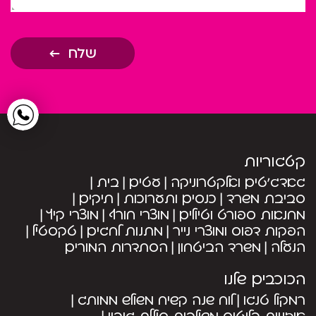
שלח
קטגוריות
גאדג’טים ואלקטרוניקה
עטים
בית
סביבת משרד
כנסים ותערוכות
תיקים
מחנאות ספורט וטיולים
מוצרי חורף
מוצרי קיץ
הפקות דפוס ומוצרי נייר
מתנות לחגים
טקסטיל
הנעלה
משרד הביטחון
הסתדרות המורים
הכוכבים שלנו
רמקול טנגו
לוח שנה קשיח משולש ממותג