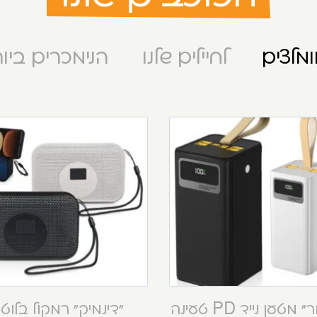
מלצים
לחיילים שלנו
הנימכרים ביו
“קסטור” מטען נייד PD טעינה
“דינמיק” רמקול בלוט