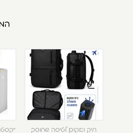
המו
תיק ואקום לטיסה שחוסך