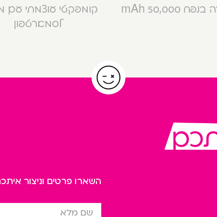
פח 50,000 mAh
קומפקטי עוצמתי עם 
לסמארטפון
תכם
השארו פרטים וניצור אית
שם מלא