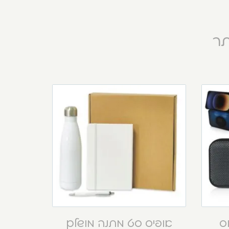
תר
וס
אופיס סט מתנה מושלם