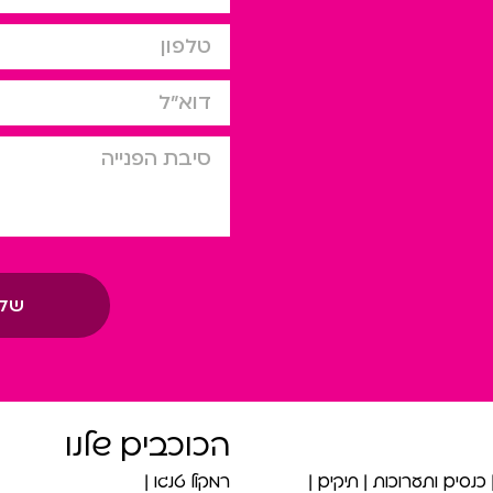
טלפון
דוא”ל
סיבת הפניה
של
הכוכבים שלנו
כנסים ותערוכות
תיקים
רמקול טנגו