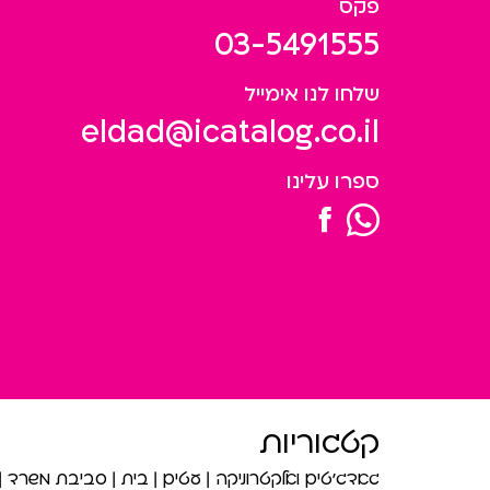
פקס
03-5491555
שלחו לנו אימייל
eldad@icatalog.co.il
ספרו עלינו
קטגוריות
גאדג’טים ואלקטרוניקה
עטים
בית
סביבת משרד