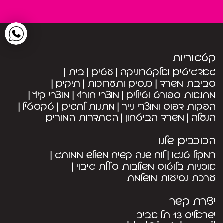
קטגוריות
גאדג’טים ואלקטרוניקה
עטים
בית
סביבת משרד
כנסים ותערוכות
תיקים
מחנאות ספורט וטיולים
מוצרי חורף
מוצרי קיץ
הפקות דפוס ומוצרי נייר
מתנות לחגים
טקסטיל
הנעלה
משרד הביטחון
הסתדרות המורים
הכוכבים שלנו
רמקול טנגו
לוח שנה קשיח משולש ממותג
אוזניות בלוטוס משולבות סוללת גיבוי
ערכת נסיעות מושלמת
יצירת קשר
ישראליס 13 תל אביב