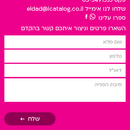
שלחו לנו אימייל
eldad@icatalog.co.il
ספרו עלינו
השארו פרטים וניצור איתכם קשר בהקדם
שם מלא
טלפון
דוא”ל
סיבת הפניה
שלח