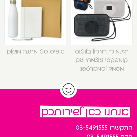
“דינמיק” רמקול בלוטוס
אופיס סט מתנה מושלם
קומפקטי עוצמתי עם
מעמד לסמארטפון
אנחנו כאן לשירותכם
התקשרו
03-5491555
פקס
03-5491555