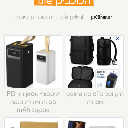
הכוכבים שלנו
המומלצים
לחיילים שלנו
הנימכרים ביותר
תיק ואקום לטיסה שחוסך
“קסטור” מטען נייד PD
מזוודה
טעינה מהירה בנפח
50,000 mAh