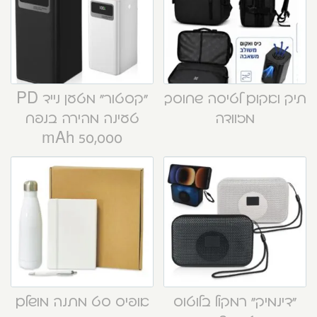
תיק ואקום לטיסה שחוסך
“קסטור” מטען נייד PD
מזוודה
טעינה מהירה בנפח
50,000 mAh
“דינמיק” רמקול בלוטוס
אופיס סט מתנה מושלם