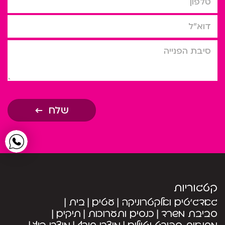
דוא”ל
סיבת הפניה
שלח
קטגוריות
גאדג’טים ואלקטרוניקה
עטים
בית
סביבת משרד
כנסים ותערוכות
תיקים