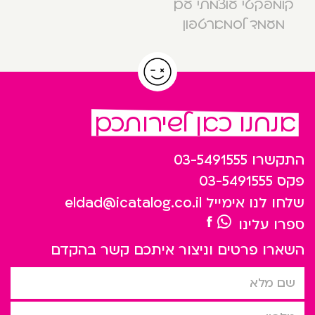
קומפקטי עוצמתי עם
מעמד לסמארטפון
אנחנו כאן לשירותכם
התקשרו
03-5491555
פקס
03-5491555
שלחו לנו אימייל
eldad@icatalog.co.il
ספרו עלינו
השארו פרטים וניצור איתכם קשר בהקדם
שם מלא
טלפון