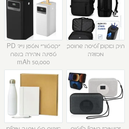
תיק ואקום לטיסה שחוסך
“קסטור” מטען נייד PD
מזוודה
טעינה מהירה בנפח
50,000 mAh
“דינמיק” רמקול בלוטוס
אופיס סט מתנה מושלם