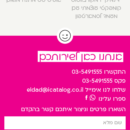
קומפקטי עוצמתי עם
מעמד לסמארטפון
אנחנו כאן לשירותכם
התקשרו
03-5491555
פקס
03-5491555
שלחו לנו אימייל
eldad@icatalog.co.il
ספרו עלינו
השארו פרטים וניצור איתכם קשר בהקדם
שם מלא