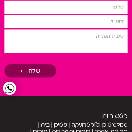
טלפון
דוא”ל
סיבת הפניה
שלח
קטגוריות
גאדג’טים ואלקטרוניקה
עטים
בית
סביבת משרד
כנסים ותערוכות
תיקים