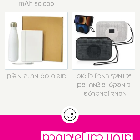
50,000 mAh
“דינמיק” רמקול בלוטוס
אופיס סט מתנה מושלם
קומפקטי עוצמתי עם
מעמד לסמארטפון
אנחנו כאן לשירותכם