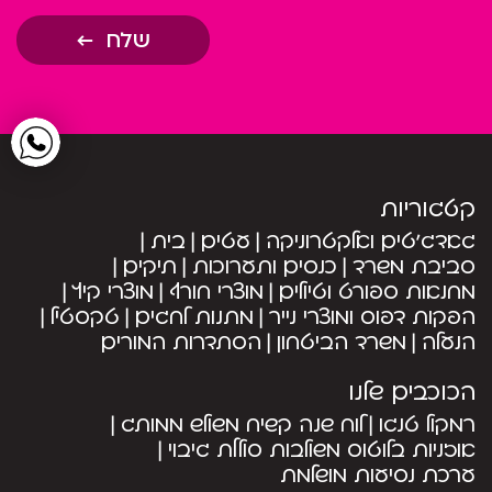
שלח
קטגוריות
גאדג’טים ואלקטרוניקה
עטים
בית
סביבת משרד
כנסים ותערוכות
תיקים
מחנאות ספורט וטיולים
מוצרי חורף
מוצרי קיץ
הפקות דפוס ומוצרי נייר
מתנות לחגים
טקסטיל
הנעלה
משרד הביטחון
הסתדרות המורים
הכוכבים שלנו
רמקול טנגו
לוח שנה קשיח משולש ממותג
אוזניות בלוטוס משולבות סוללת גיבוי
ערכת נסיעות מושלמת