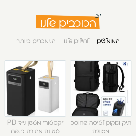
הכוכבים שלנו
המומלצים
לחיילים שלנו
הנימכרים ביותר
תיק ואקום לטיסה שחוסך
“קסטור” מטען נייד PD
מזוודה
טעינה מהירה בנפח