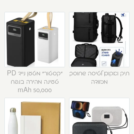
תיק ואקום לטיסה שחוסך
“קסטור” מטען נייד PD
מזוודה
טעינה מהירה בנפח
50,000 mAh