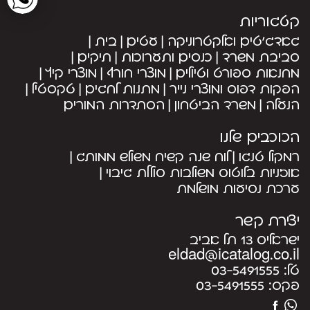
קטגוריות
גאדג’טים ואלקטרוניקה
עטים
בית
סביבת משרד
כנסים ותערוכות
תיקים
מחנאות ספורט וטיולים
מוצרי חורף
מוצרי קיץ
הפקות דפוס ומוצרי נייר
מתנות לחגים
טקסטיל
הנעלה
משרד הביטחון
הסתדרות המורים
הכוכבים שלנו
רמקול טנגו
לוח שנה קשיח משולש ממותג
אוזניות בלוטוס משולבות סוללת גיבוי
ערכת נסיעות מושלמת
יצירת קשר
ישראליס 13 תל אביב
eldad@icatalog.co.il
טל:
03-5491555
פקס:
03-5491555