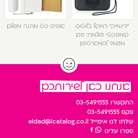
“דינמיק” רמקול בלוטוס
אופיס סט מתנה מושלם
קומפקטי עוצמתי עם
מעמד לסמארטפון
אנחנו כאן לשירותכם
התקשרו
03-5491555
פקס
03-5491555
שלחו לנו אימייל
eldad@icatalog.co.il
ספרו עלינו