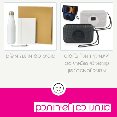
“דינמיק” רמקול בלוטוס
אופיס סט מתנה מושלם
קומפקטי עוצמתי עם
מעמד לסמארטפון
אנחנו כאן לשירותכם