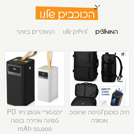
הכוכבים שלנו
המומלצים
לחיילים שלנו
הנימכרים ביותר
תיק ואקום לטיסה שחוסך
“קסטור” מטען נייד PD
מזוודה
טעינה מהירה בנפח
50,000 mAh