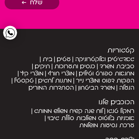
שלח
קטגוריות
גאדג’טים ואלקטרוניקה
עטים
בית
סביבת משרד
כנסים ותערוכות
תיקים
מחנאות ספורט וטיולים
מוצרי חורף
מוצרי קיץ
הפקות דפוס ומוצרי נייר
מתנות לחגים
טקסטיל
הנעלה
משרד הביטחון
הסתדרות המורים
הכוכבים שלנו
רמקול טנגו
לוח שנה קשיח משולש ממותג
אוזניות בלוטוס משולבות סוללת גיבוי
ערכת נסיעות מושלמת