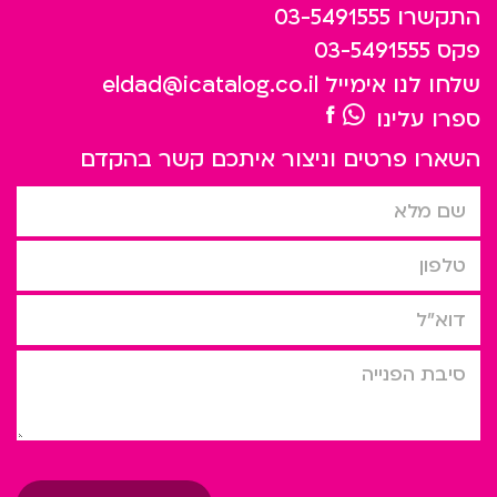
התקשרו
03-5491555
פקס
03-5491555
שלחו לנו אימייל
eldad@icatalog.co.il
ספרו עלינו
השארו פרטים וניצור איתכם קשר בהקדם
שם מלא
טלפון
דוא”ל
סיבת הפניה