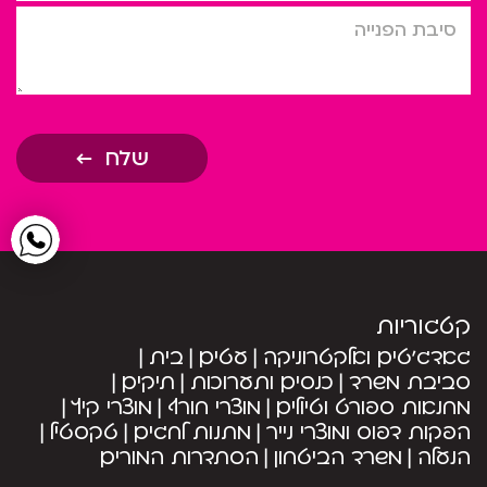
סיבת הפניה
שלח
קטגוריות
גאדג’טים ואלקטרוניקה
עטים
בית
סביבת משרד
כנסים ותערוכות
תיקים
מחנאות ספורט וטיולים
מוצרי חורף
מוצרי קיץ
הפקות דפוס ומוצרי נייר
מתנות לחגים
טקסטיל
הנעלה
משרד הביטחון
הסתדרות המורים