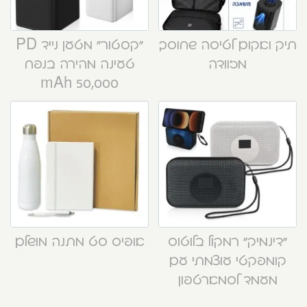
תיק ואקום לטיסה שחוסך
“קסטור” מטען נייד PD
מזוודה
טעינה מהירה בנפח
50,000 mAh
“דינמיק” רמקול בלוטוס
אופיס סט מתנה מושלם
קומפקטי עוצמתי עם
מעמד לסמארטפון