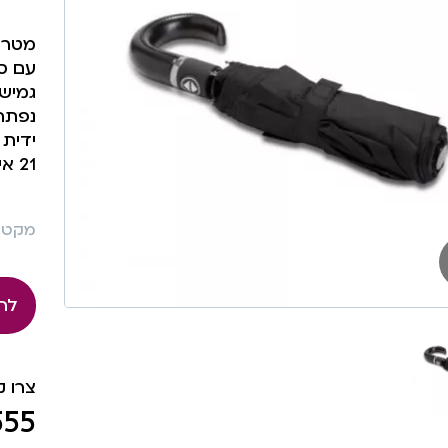
מטריה
עם סי
גמישו
נפתח
ידית 
21 אינץ’
מקט: 85
לה
צרו 
555