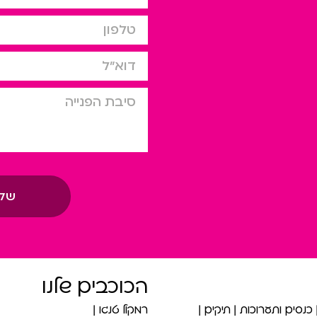
טלפון
דוא”ל
סיבת הפניה
של
הכוכבים שלנו
כנסים ותערוכות
תיקים
רמקול טנגו