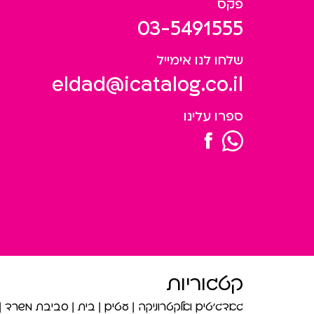
פקס
03-5491555
שלחו לנו אימייל
eldad@icatalog.co.il
ספרו עלינו
קטגוריות
גאדג’טים ואלקטרוניקה
עטים
בית
סביבת משרד