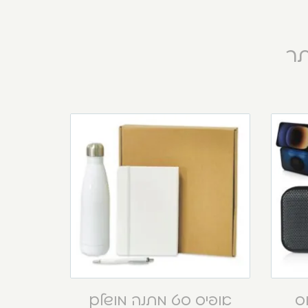
תר
וס
אופיס סט מתנה מושלם