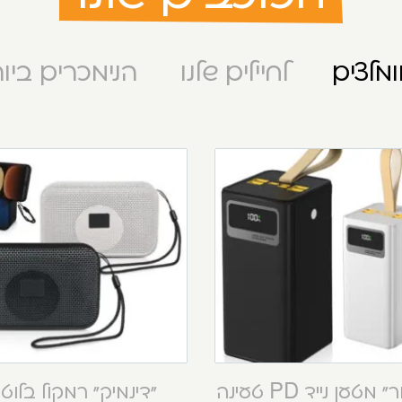
מלצים
לחיילים שלנו
הנימכרים ביו
“קסטור” מטען נייד PD טעינה
“דינמיק” רמקול בלוט