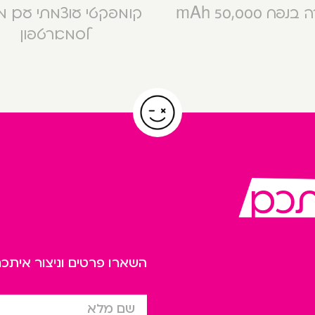
פח 50,000 mAh
קומפקטי עוצמתי עם 
לסמארטפון
תכם
השארו פרטים וניצור אית
שם מלא