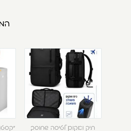
המו
תיק ואקום לטיסה שחוסך