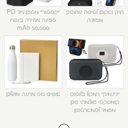
תיק ואקום לטיסה שחוסך
“קסטור” מטען נייד PD
מזוודה
טעינה מהירה בנפח
50,000 mAh
“דינמיק” רמקול בלוטוס
אופיס סט מתנה מושלם
קומפקטי עוצמתי עם
מעמד לסמארטפון