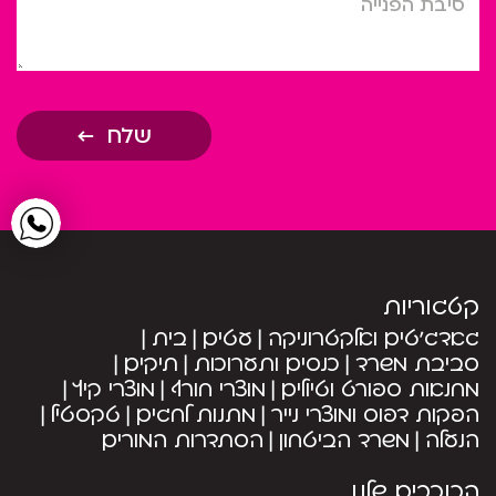
שלח
קטגוריות
גאדג’טים ואלקטרוניקה
עטים
בית
סביבת משרד
כנסים ותערוכות
תיקים
מחנאות ספורט וטיולים
מוצרי חורף
מוצרי קיץ
הפקות דפוס ומוצרי נייר
מתנות לחגים
טקסטיל
הנעלה
משרד הביטחון
הסתדרות המורים
הכוכבים שלנו