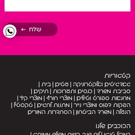
שלח
קטגוריות
גאדג’טים ואלקטרוניקה
עטים
בית
סביבת משרד
כנסים ותערוכות
תיקים
מחנאות ספורט וטיולים
מוצרי חורף
מוצרי קיץ
הפקות דפוס ומוצרי נייר
מתנות לחגים
טקסטיל
הנעלה
משרד הביטחון
הסתדרות המורים
הכוכבים שלנו
רמקול טנגו
לוח שנה קשיח משולש ממותג