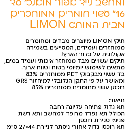
למחשב נייד אפור מלאנז’ עד
16” עשוי חומרים ממוחזרים
מבית המותג LIMON
תיקי LIMON מיוצרים מבדים ומחומרים
ממוחזרים ועמידים, המסייעים בשמירה
אקולוגית על כדור הארץ!
תיקים עשויים מבד ממוחזר איכותי ועמיד במים,
מתאים לשימוש יומיומי בטוח וטווח ארוך.
בד עשוי מבקבוקי PET ממוחזרים 83%
ומאושר על פי התקן הגלובלי למיחזור GRS
רוכסן עשוי מחומרים ממוחזרים 85%
תיאור:
תא גדול פתיחה עליונה רחבה
הכולל תא נפרד מרופד למחשב ותא רשת
פנימי סגירת רוכסן
תא רוכסן גדול אחורי ניסתר לניירת 44×27 ס”מ