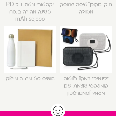
תיק ואקום לטיסה שחוסך
“קסטור” מטען נייד PD
מזוודה
טעינה מהירה בנפח
50,000 mAh
“דינמיק” רמקול בלוטוס
אופיס סט מתנה מושלם
קומפקטי עוצמתי עם
מעמד לסמארטפון