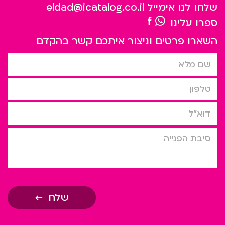
שלחו לנו אימייל
eldad@icatalog.co.il
ספרו עלינו
השארו פרטים וניצור איתכם קשר בהקדם
שם מלא
טלפון
דוא”ל
סיבת הפניה
שלח