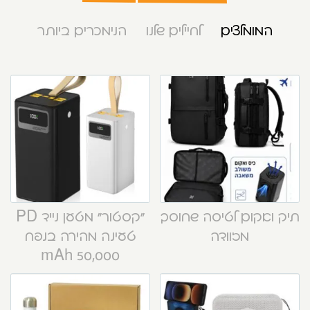
המומלצים
לחיילים שלנו
הנימכרים ביותר
תיק ואקום לטיסה שחוסך
“קסטור” מטען נייד PD
מזוודה
טעינה מהירה בנפח
50,000 mAh