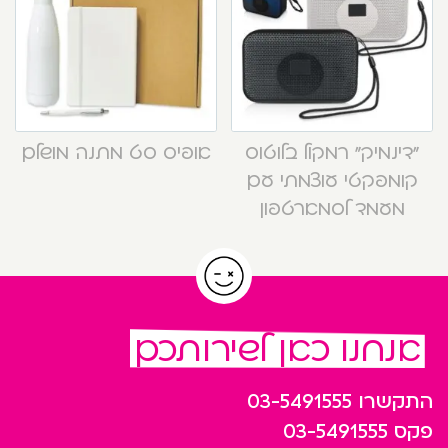
“דינמיק” רמקול בלוטוס
אופיס סט מתנה מושלם
קומפקטי עוצמתי עם
מעמד לסמארטפון
אנחנו כאן לשירותכם
התקשרו
03-5491555
פקס
03-5491555