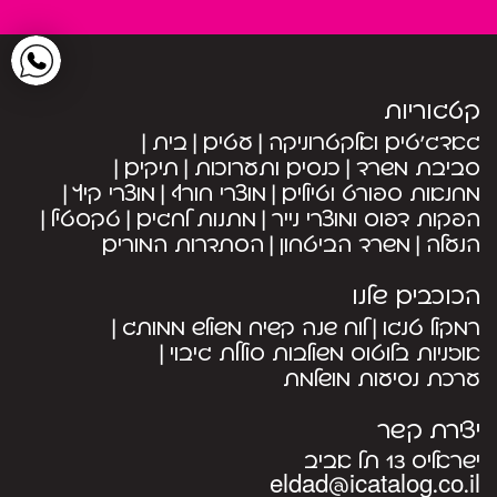
קטגוריות
גאדג’טים ואלקטרוניקה
עטים
בית
סביבת משרד
כנסים ותערוכות
תיקים
מחנאות ספורט וטיולים
מוצרי חורף
מוצרי קיץ
הפקות דפוס ומוצרי נייר
מתנות לחגים
טקסטיל
הנעלה
משרד הביטחון
הסתדרות המורים
הכוכבים שלנו
רמקול טנגו
לוח שנה קשיח משולש ממותג
אוזניות בלוטוס משולבות סוללת גיבוי
ערכת נסיעות מושלמת
יצירת קשר
ישראליס 13 תל אביב
eldad@icatalog.co.il