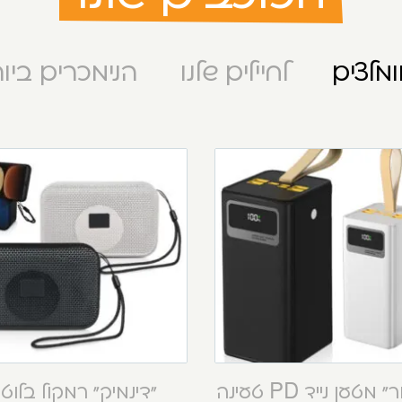
מלצים
לחיילים שלנו
הנימכרים ביו
“קסטור” מטען נייד PD טעינה
“דינמיק” רמקול בלוט