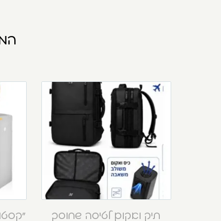
המו
תיק ואקום לטיסה שחוסך