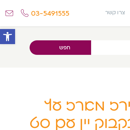
03-5491555
צרו קשר
פתח
חפש
רז מארז עץ
קבוק יין עם סט