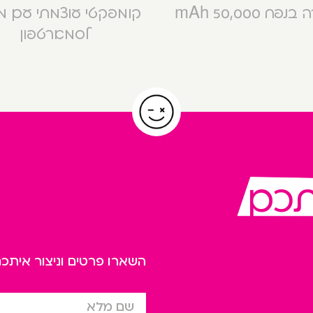
פח 50,000 mAh
קומפקטי עוצמתי עם 
לסמארטפון
תכם
השארו פרטים וניצור אית
שם מלא