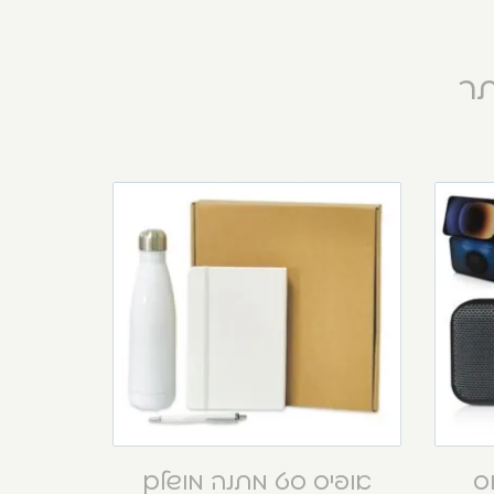
תר
וס
אופיס סט מתנה מושלם