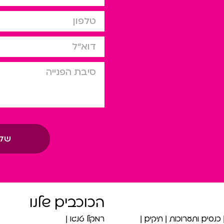
טלפון
דוא”ל
סיבת הפניה
של
הכוכבים שלנו
כנסים ותערוכות
תיקים
רמקול טנגו