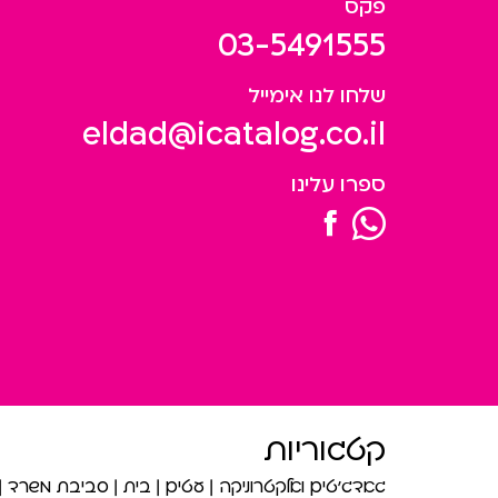
פקס
03-5491555
שלחו לנו אימייל
eldad@icatalog.co.il
ספרו עלינו
קטגוריות
גאדג’טים ואלקטרוניקה
עטים
בית
סביבת משרד