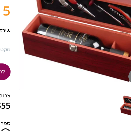
5 חלקים
שירז מ
מקט: 17
לה
צרו 
555
ספרו 