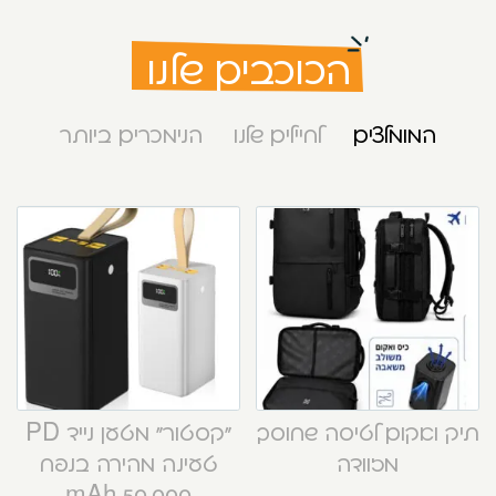
הכוכבים שלנו
המומלצים
לחיילים שלנו
הנימכרים ביותר
תיק ואקום לטיסה שחוסך
“קסטור” מטען נייד PD
מזוודה
טעינה מהירה בנפח
50,000 mAh