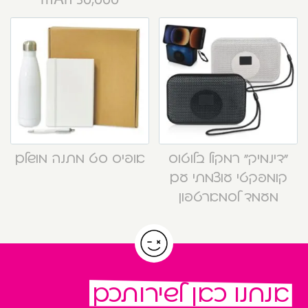
“דינמיק” רמקול בלוטוס
אופיס סט מתנה מושלם
קומפקטי עוצמתי עם
מעמד לסמארטפון
אנחנו כאן לשירותכם