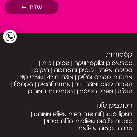
שלח
קטגוריות
גאדג’טים ואלקטרוניקה
עטים
בית
סביבת משרד
כנסים ותערוכות
תיקים
מחנאות ספורט וטיולים
מוצרי חורף
מוצרי קיץ
הפקות דפוס ומוצרי נייר
מתנות לחגים
טקסטיל
הנעלה
משרד הביטחון
הסתדרות המורים
הכוכבים שלנו
רמקול טנגו
לוח שנה קשיח משולש ממותג
אוזניות בלוטוס משולבות סוללת גיבוי
ערכת נסיעות מושלמת