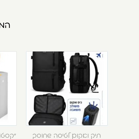
המו
תיק ואקום לטיסה שחוסך