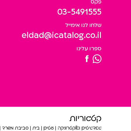
פקס
03-5491555
שלחו לנו אימייל
eldad@icatalog.co.il
ספרו עלינו
קטגוריות
גאדג’טים ואלקטרוניקה
עטים
בית
סביבת משרד