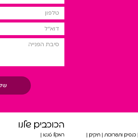
טלפון
דוא”ל
סיבת הפניה
של
הכוכבים שלנו
כנסים ותערוכות
תיקים
רמקול טנגו