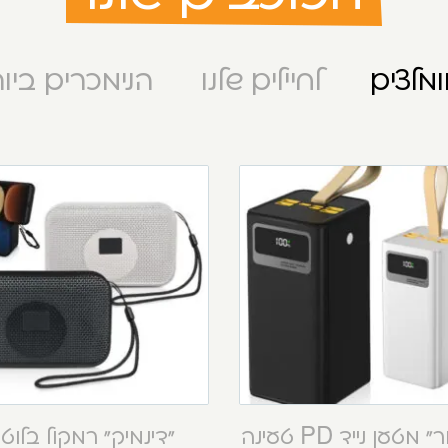
מלצים
לחיילים שלנו
הנימכרים ביו
“קסטור” מטען נייד PD טעינה
“דינמיק” רמקול בלוט