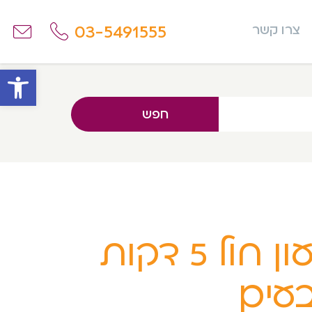
03-5491555
צרו קשר
פתח
חפש
שעון חול 5 דקות
עים