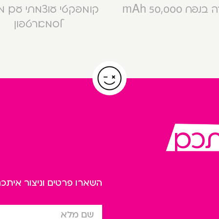
פח 50,000 mAh
קומפקטי עוצמתי עם 
לסמארטפון
תכם
השארו פרטים וניצור אית
שם מלא