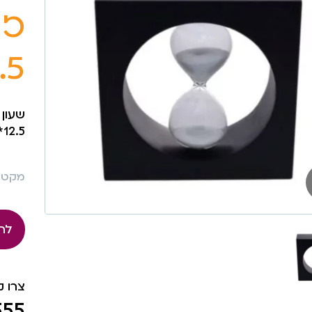
זמ
5*12.5
12.5*4.5*12.5
מקט: 415
לה
צרו 
555