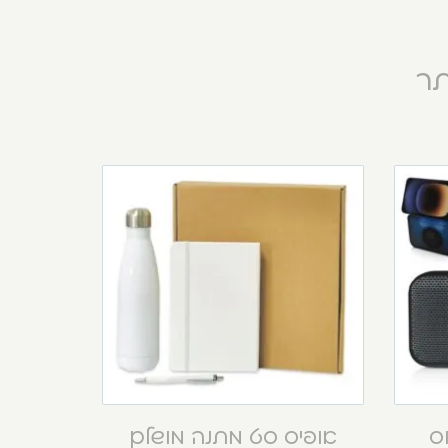
תר
וס
אופיס סט מתנה מושלם