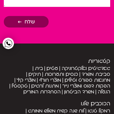
שלח
קטגוריות
גאדג’טים ואלקטרוניקה
עטים
בית
סביבת משרד
כנסים ותערוכות
תיקים
מחנאות ספורט וטיולים
מוצרי חורף
מוצרי קיץ
הפקות דפוס ומוצרי נייר
מתנות לחגים
טקסטיל
הנעלה
משרד הביטחון
הסתדרות המורים
הכוכבים שלנו
רמקול טנגו
לוח שנה קשיח משולש ממותג