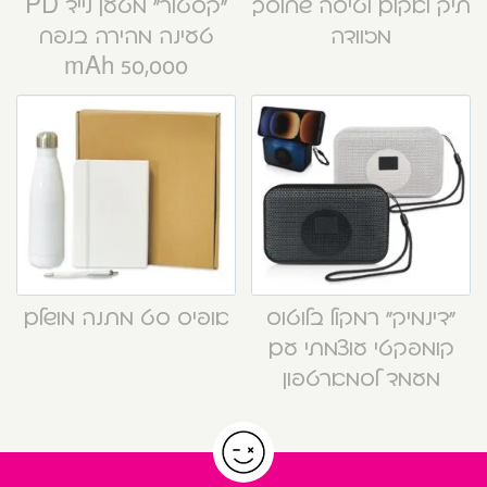
תיק ואקום לטיסה שחוסך
“קסטור” מטען נייד PD
מזוודה
טעינה מהירה בנפח
50,000 mAh
“דינמיק” רמקול בלוטוס
אופיס סט מתנה מושלם
קומפקטי עוצמתי עם
מעמד לסמארטפון