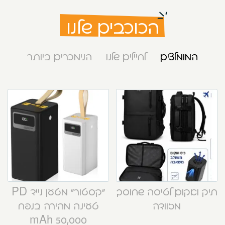
הכוכבים שלנו
המומלצים
לחיילים שלנו
הנימכרים ביותר
תיק ואקום לטיסה שחוסך
“קסטור” מטען נייד PD
מזוודה
טעינה מהירה בנפח
50,000 mAh