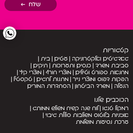
שלח
קטגוריות
גאדג’טים ואלקטרוניקה
עטים
בית
סביבת משרד
כנסים ותערוכות
תיקים
מחנאות ספורט וטיולים
מוצרי חורף
מוצרי קיץ
הפקות דפוס ומוצרי נייר
מתנות לחגים
טקסטיל
הנעלה
משרד הביטחון
הסתדרות המורים
הכוכבים שלנו
רמקול טנגו
לוח שנה קשיח משולש ממותג
אוזניות בלוטוס משולבות סוללת גיבוי
ערכת נסיעות מושלמת