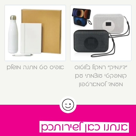
“דינמיק” רמקול בלוטוס
אופיס סט מתנה מושלם
קומפקטי עוצמתי עם
מעמד לסמארטפון
אנחנו כאן לשירותכם