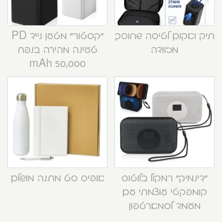
תיק ואקום לטיסה שחוסך
“קסטור” מטען נייד PD
מזוודה
טעינה מהירה בנפח
50,000 mAh
“דינמיק” רמקול בלוטוס
אופיס סט מתנה מושלם
קומפקטי עוצמתי עם
מעמד לסמארטפון