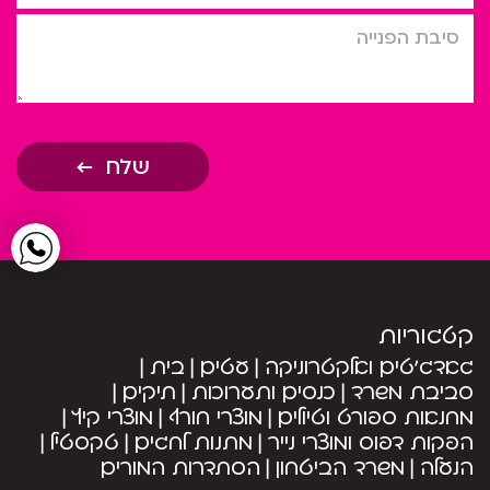
סיבת הפניה
שלח
קטגוריות
גאדג’טים ואלקטרוניקה
עטים
בית
סביבת משרד
כנסים ותערוכות
תיקים
מחנאות ספורט וטיולים
מוצרי חורף
מוצרי קיץ
הפקות דפוס ומוצרי נייר
מתנות לחגים
טקסטיל
הנעלה
משרד הביטחון
הסתדרות המורים