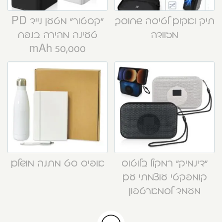
תיק ואקום לטיסה שחוסך
“קסטור” מטען נייד PD
מזוודה
טעינה מהירה בנפח
50,000 mAh
“דינמיק” רמקול בלוטוס
אופיס סט מתנה מושלם
קומפקטי עוצמתי עם
מעמד לסמארטפון