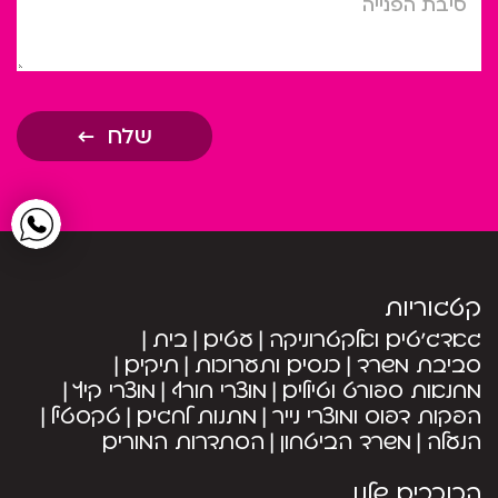
שלח
קטגוריות
גאדג’טים ואלקטרוניקה
עטים
בית
סביבת משרד
כנסים ותערוכות
תיקים
מחנאות ספורט וטיולים
מוצרי חורף
מוצרי קיץ
הפקות דפוס ומוצרי נייר
מתנות לחגים
טקסטיל
הנעלה
משרד הביטחון
הסתדרות המורים
הכוכבים שלנו