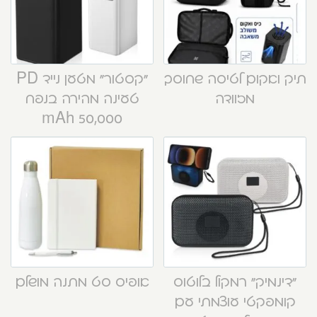
תיק ואקום לטיסה שחוסך
“קסטור” מטען נייד PD
מזוודה
טעינה מהירה בנפח
50,000 mAh
“דינמיק” רמקול בלוטוס
אופיס סט מתנה מושלם
קומפקטי עוצמתי עם