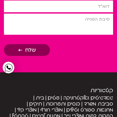
דוא”ל
סיבת הפניה
שלח
קטגוריות
גאדג’טים ואלקטרוניקה
עטים
בית
סביבת משרד
כנסים ותערוכות
תיקים
מחנאות ספורט וטיולים
מוצרי חורף
מוצרי קיץ
הפקות דפוס ומוצרי נייר
מתנות לחגים
טקסטיל