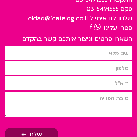
פקס
03-5491555
שלחו לנו אימייל
eldad@icatalog.co.il
ספרו עלינו
השארו פרטים וניצור איתכם קשר בהקדם
שם מלא
טלפון
דוא”ל
סיבת הפניה
שלח