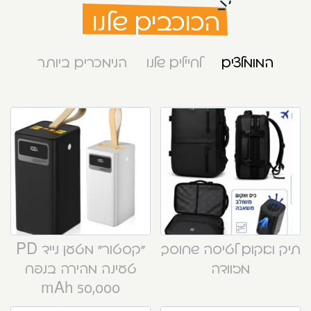
הכוכבים שלנו
המומלצים
לחיילים שלנו
הנימכרים ביותר
תיק ואקום לטיסה שחוסך
“קסטור” מטען נייד PD
מזוודה
טעינה מהירה בנפח
50,000 mAh