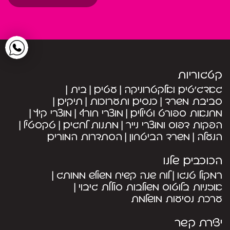
קטגוריות
גאדג’טים ואלקטרוניקה
עטים
בית
סביבת משרד
כנסים ותערוכות
תיקים
מחנאות ספורט וטיולים
מוצרי חורף
מוצרי קיץ
הפקות דפוס ומוצרי נייר
מתנות לחגים
טקסטיל
הנעלה
משרד הביטחון
הסתדרות המורים
הכוכבים שלנו
רמקול טנגו
לוח שנה קשיח משולש ממותג
אוזניות בלוטוס משולבות סוללת גיבוי
ערכת נסיעות מושלמת
יצירת קשר