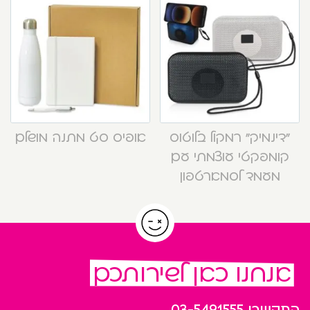
“דינמיק” רמקול בלוטוס
אופיס סט מתנה מושלם
קומפקטי עוצמתי עם
מעמד לסמארטפון
אנחנו כאן לשירותכם
התקשרו
03-5491555