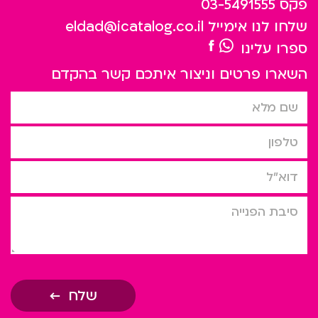
פקס
03-5491555
שלחו לנו אימייל
eldad@icatalog.co.il
ספרו עלינו
השארו פרטים וניצור איתכם קשר בהקדם
שם מלא
טלפון
דוא”ל
סיבת הפניה
שלח