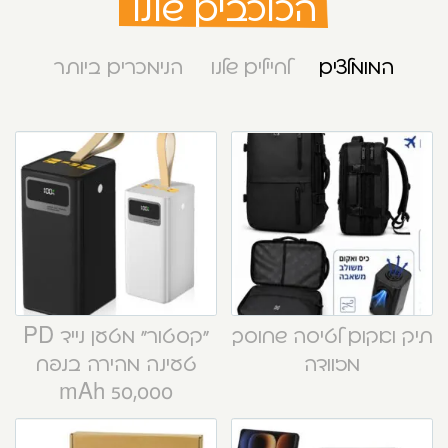
הכוכבים שלנו
המומלצים
לחיילים שלנו
הנימכרים ביותר
תיק ואקום לטיסה שחוסך
“קסטור” מטען נייד PD
מזוודה
טעינה מהירה בנפח
50,000 mAh