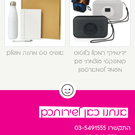
“דינמיק” רמקול בלוטוס
אופיס סט מתנה מושלם
קומפקטי עוצמתי עם
מעמד לסמארטפון
אנחנו כאן לשירותכם
התקשרו
03-5491555