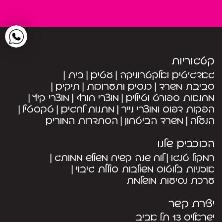
קטגוריות
גאדג’טים ואלקטרוניקה
עטים
בית
סביבת משרד
כנסים ותערוכות
תיקים
מחנאות ספורט וטיולים
מוצרי חורף
מוצרי קיץ
הפקות דפוס ומוצרי נייר
מתנות לחגים
טקסטיל
הנעלה
משרד הביטחון
הסתדרות המורים
הכוכבים שלנו
רמקול טנגו
לוח שנה קשיח משולש ממותג
אוזניות בלוטוס משולבות סוללת גיבוי
ערכת נסיעות מושלמת
יצירת קשר
ישראליס 13 תל אביב