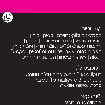
קטגוריות
גאדג’טים ואלקטרוניקה
עטים
בית
סביבת משרד
כנסים ותערוכות
תיקים
מחנאות ספורט וטיולים
מוצרי חורף
מוצרי קיץ
הפקות דפוס ומוצרי נייר
מתנות לחגים
טקסטיל
הנעלה
משרד הביטחון
הסתדרות המורים
הכוכבים שלנו
רמקול טנגו
לוח שנה קשיח משולש ממותג
אוזניות בלוטוס משולבות סוללת גיבוי
ערכת נסיעות מושלמת
יצירת קשר
ישראליס 13 תל אביב