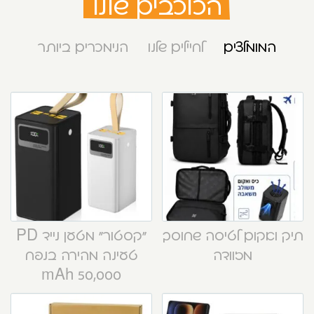
הכוכבים שלנו
המומלצים
לחיילים שלנו
הנימכרים ביותר
תיק ואקום לטיסה שחוסך
“קסטור” מטען נייד PD
מזוודה
טעינה מהירה בנפח
50,000 mAh