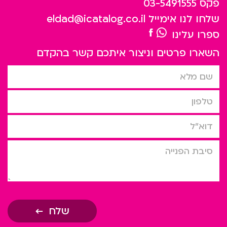
פקס
03-5491555
שלחו לנו אימייל
eldad@icatalog.co.il
ספרו עלינו
השארו פרטים וניצור איתכם קשר בהקדם
שם מלא
טלפון
דוא”ל
סיבת הפניה
שלח