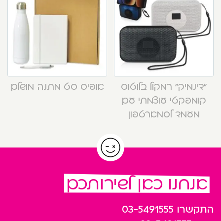
“דינמיק” רמקול בלוטוס
אופיס סט מתנה מושלם
קומפקטי עוצמתי עם
מעמד לסמארטפון
אנחנו כאן לשירותכם
התקשרו
03-5491555